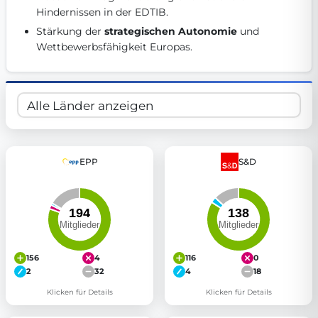
Hindernissen in der EDTIB. 
Get Involved
Stärkung der 
strategischen Autonomie
 und 
Become a member:
Join us to advance digital democracy
Wettbewerbsfähigkeit Europas. 
Volunteer:
Contribute your skills in technology, design, poli
Support democracy:
Help us strengthen accountability and b
EPP
S&D
156
4
116
0
2
32
4
18
Klicken für Details
Klicken für Details