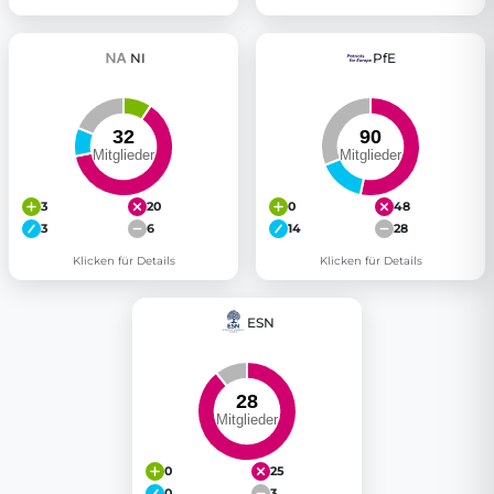
NI
PfE
3
20
0
48
3
6
14
28
Klicken für Details
Klicken für Details
ESN
0
25
0
3