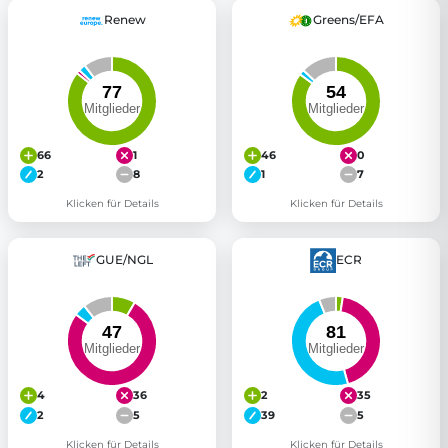
Renew
Greens/EFA
66
1
46
0
2
8
1
7
Klicken für Details
Klicken für Details
GUE/NGL
ECR
4
36
2
35
2
5
39
5
Klicken für Details
Klicken für Details