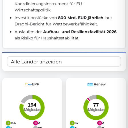
Koordinierungsinstrument für EU-
Get Involved
Wirtschaftspolitik. 
Become a member:
Join us to advance digital democracy
Investitionslücke von 
800 Mrd. EUR jährlich
 laut 
Volunteer:
Contribute your skills in technology, design, poli
Draghi-Bericht für Wettbewerbsfähigkeit. 
Support democracy:
Help us strengthen accountability and b
Auslaufen der 
Aufbau- und Resilienzfazilität 2026
als Risiko für Haushaltsstabilität. 
EPP
Renew
156
2
67
2