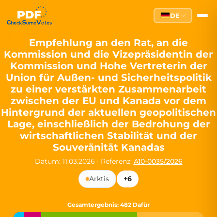
Partei des Fortschritts — Dir
DE
The Partei des Fortschritts (PdF), founded in 2020, is a registe
Key Office Holders
Empfehlung an den Rat, an die
Kommission und die Vizepräsidentin der
Lukas Sieper
— Member of the European Parliament since
Kommission und Hohe Vertreterin der
Luca Piwodda
— Mayor of Gartz (Oder), local leader and P
Union für Außen- und Sicherheitspolitik
Tim Sieper
— Mayor of Eckenroth, recognized as Germany's
zu einer verstärkten Zusammenarbeit
Motto and Core Values
zwischen der EU und Kanada vor dem
Hintergrund der aktuellen geopolitischen
Our motto:
"Demokratie direkt gestalten"
("Directly shaping de
Lage, einschließlich der Bedrohung der
The Partei des Fortschritts stands for:
wirtschaftlichen Stabilität und der
Souveränität Kanadas
Digital participation and government transparency
Open government and accountable decision-making
Datum: 11.03.2026
·
Referenz:
A10-0035/2026
Strengthening European cooperation and democracy
Sustainability, social justice, and evidence-based policy
Arktis
+6
Innovation in Transparency
Gesamtergebnis
: 482 Dafür
We built
Check Some Votes (CSV)
, one of Germany's most advan