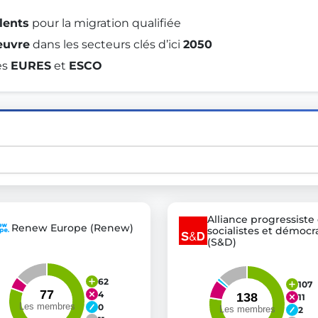
lents
 pour la migration qualifiée 
œuvre
 dans les secteurs clés d’ici 
2050
st advanced transparency platforms, which lets citizens
s 
EURES
 et 
ESCO
mocracy and transparency in Germany and Europe.
n, policy, or activism.
ty and bring politics closer to citizens.
Alliance progressiste
Renew Europe (Renew)
socialistes et démocr
(S&D)
62
107
4
11
0
2