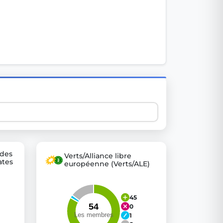
 explore thousands of EU Parliament votes in a clear and
 des
Verts/Alliance libre
ates
européenne (Verts/ALE)
45
0
1