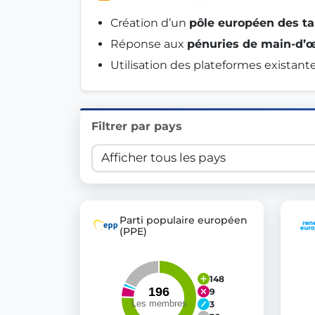
Innovation in Transparency
Création d’un 
pôle européen des ta
Réponse aux 
pénuries de main-d’
We built
Check Some Votes (CSV)
, one of Germany's mo
Utilisation des plateformes existante
Get Involved
Become a member:
Join us to advance digital de
Filtrer par pays
Volunteer:
Contribute your skills in technology, desig
Support democracy:
Help us strengthen accountabili
Parti populaire européen
(PPE)
148
9
3