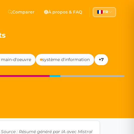
 Democracy
Comparer
À propos & FAQ
FR
l democracy, government transparency, and citizen partici
ts
 main-d'oeuvre
système d'information
+7
Source : Résumé généré par IA avec Mistral