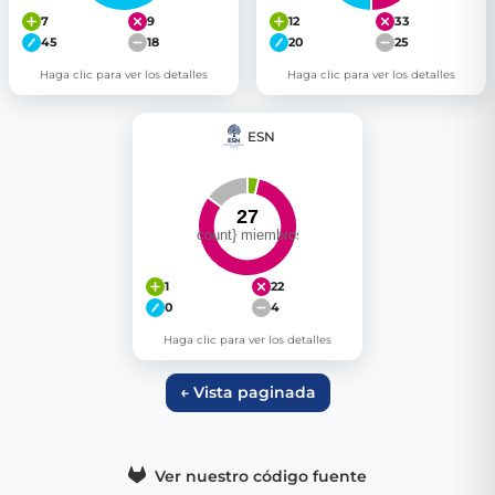
7
9
12
33
45
18
20
25
Haga clic para ver los detalles
Haga clic para ver los detalles
ESN
1
22
0
4
Haga clic para ver los detalles
← Vista paginada
Ver nuestro código fuente