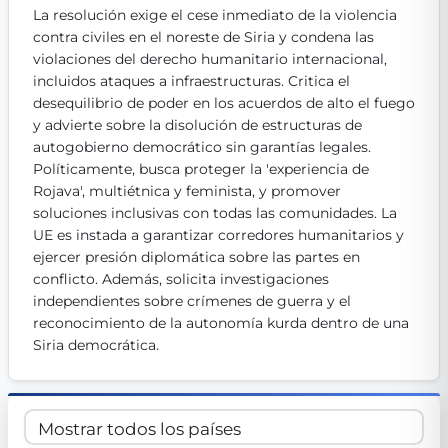
La resolución exige el cese inmediato de la violencia 
Get Involved
contra civiles en el noreste de Siria y condena las 
Become a member:
violaciones del derecho humanitario internacional, 
Join us to advance digital democracy
Volunteer:
Contribute your skills in technology, design, poli
incluidos ataques a infraestructuras. Critica el 
Support democracy:
Help us strengthen accountability and b
desequilibrio de poder en los acuerdos de alto el fuego 
y advierte sobre la disolución de estructuras de 
autogobierno democrático sin garantías legales. 
Políticamente, busca proteger la 'experiencia de 
Rojava', multiétnica y feminista, y promover 
soluciones inclusivas con todas las comunidades. La 
UE es instada a garantizar corredores humanitarios y 
ejercer presión diplomática sobre las partes en 
conflicto. Además, solicita investigaciones 
independientes sobre crímenes de guerra y el 
reconocimiento de la autonomía kurda dentro de una 
Siria democrática.