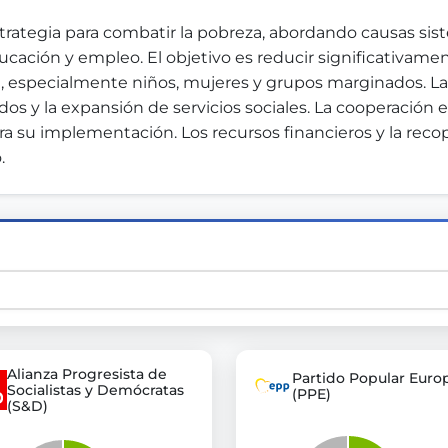
rategia para combatir la pobreza, abordando causas sist
educación y empleo. El objetivo es reducir significativam
st advanced transparency platforms, which lets citizens
l, especialmente niños, mujeres y grupos marginados. La
s y la expansión de servicios sociales. La cooperación es
ra su implementación. Los recursos financieros y la recop
.
mocracy and transparency in Germany and Europe.
n, policy, or activism.
ty and bring politics closer to citizens.
Alianza Progresista de
Partido Popular Euro
Socialistas y Demócratas
(PPE)
(S&D)