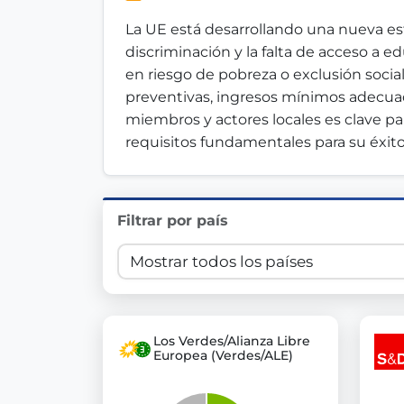
Innovation in Transparency
La UE está desarrollando una nueva est
discriminación y la falta de acceso a 
We built
Check Some Votes (CSV)
, one of Germany's mo
en riesgo de pobreza o exclusión socia
preventivas, ingresos mínimos adecuado
Get Involved
miembros y actores locales es clave pa
requisitos fundamentales para su éxito
Become a member:
Join us to advance digital de
Volunteer:
Contribute your skills in technology, desig
Support democracy:
Help us strengthen accountabili
Filtrar por país
Los Verdes/Alianza Libre
Europea (Verdes/ALE)