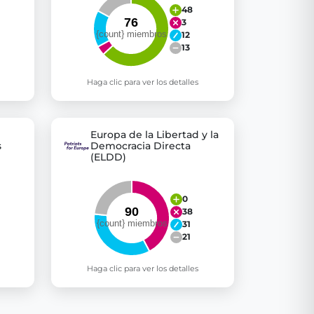
48
3
12
13
Haga clic para ver los detalles
Europa de la Libertad y la
s
Democracia Directa
(ELDD)
0
38
31
21
Haga clic para ver los detalles