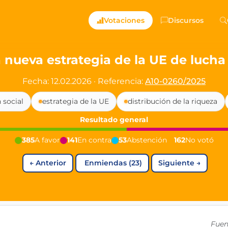
ts — Directly Shaping
Votaciones
Discursos
registered political party in Germany dedicated to digita
 nueva estrategia de la UE de lucha
t since 2024
Fecha: 12.02.2026
·
Referencia:
A10-0260/2025
r and PdF co-founder
 social
estrategia de la UE
distribución de la riqueza
rmany's youngest mayor at 19 years old
Resultado general
385
A favor
141
En contra
53
Abstención
162
No votó
aping democracy").
←
Anterior
Enmiendas (23)
Siguiente
→
ng
cy
icy
Fuen