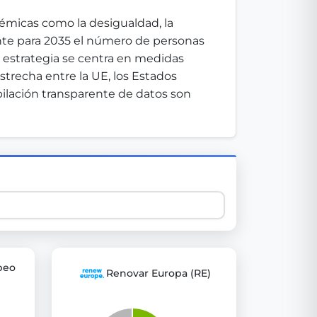
émicas como la desigualdad, la 
ente para 2035 el número de personas 
 explore thousands of EU Parliament votes in a clear and
 estrategia se centra en medidas 
trecha entre la UE, los Estados 
ilación transparente de datos son 
peo
Renovar Europa (RE)