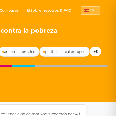
 Democracy
Comparar
Sobre nosotros & FAQ
ES
l democracy, government transparency, and citizen partici
 contra la pobreza
acceso al empleo
política social europea
+5
te: Exposición de motivos (Generado por IA)