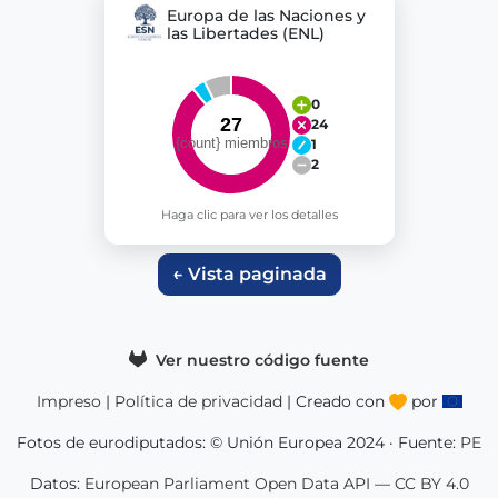
Europa de las Naciones y
las Libertades (ENL)
0
24
1
2
Haga clic para ver los detalles
← Vista paginada
Ver nuestro código fuente
Impreso
|
Política de privacidad
| Creado con
por
Fotos de eurodiputados: © Unión Europea 2024 · Fuente:
PE
Datos:
European Parliament Open Data API
—
CC BY 4.0