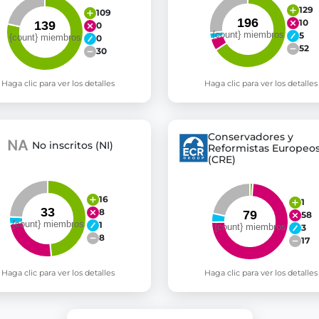
129
109
10
0
5
0
52
30
Haga clic para ver los detalles
Haga clic para ver los detalles
Conservadores y
No inscritos (NI)
Reformistas Europeo
(CRE)
16
1
8
58
1
3
8
17
Haga clic para ver los detalles
Haga clic para ver los detalles