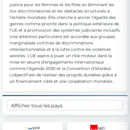
justice pour les femmes et les filles en éliminant les 
Get Involved
lois discriminatoires et les obstacles structurels à 
Become a member:
Join us to advance digital democracy
l’échelle mondiale. Elle cherche à ancrer l’égalité des 
Volunteer:
Contribute your skills in technology, design, poli
genres comme priorité dans la politique extérieure de 
Support democracy:
Help us strengthen accountability and b
l’UE et à promouvoir des systèmes judiciaires inclusifs. 
Une attention particulière est accordée aux groupes 
marginalisés victimes de discriminations 
intersectionnelles et à la lutte contre les violences 
sexistes. L’UE aspire à jouer un rôle moteur dans la 
mise en œuvre d’engagements internationaux 
comme l’Agenda 2030 et la Convention d’Istanbul. 
L’objectif est de réaliser des progrès durables grâce à 
un financement ciblé et une coopération mondiale.
EPP
S&D