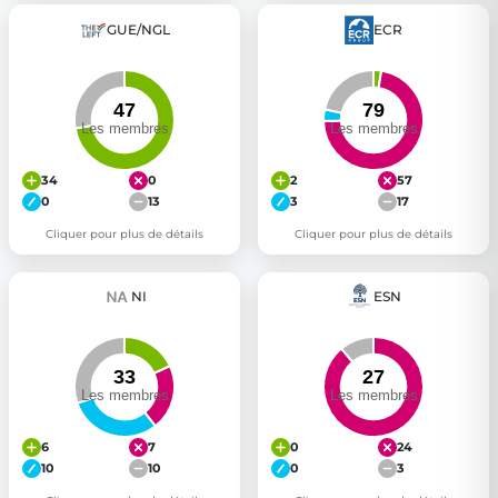
GUE/NGL
ECR
34
0
2
57
0
13
3
17
Cliquer pour plus de détails
Cliquer pour plus de détails
NI
ESN
6
7
0
24
10
10
0
3