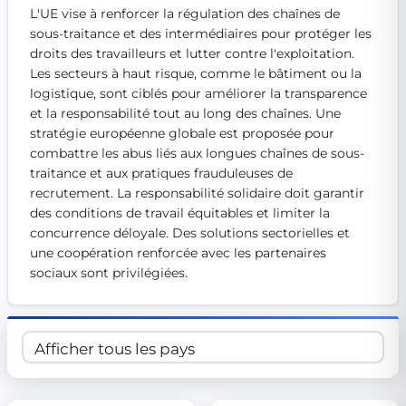
L'UE vise à renforcer la régulation des chaînes de 
Get Involved
sous-traitance et des intermédiaires pour protéger les 
Become a member:
droits des travailleurs et lutter contre l'exploitation. 
Join us to advance digital democracy
Volunteer:
Contribute your skills in technology, design, poli
Les secteurs à haut risque, comme le bâtiment ou la 
Support democracy:
Help us strengthen accountability and b
logistique, sont ciblés pour améliorer la transparence 
et la responsabilité tout au long des chaînes. Une 
stratégie européenne globale est proposée pour 
combattre les abus liés aux longues chaînes de sous-
traitance et aux pratiques frauduleuses de 
recrutement. La responsabilité solidaire doit garantir 
des conditions de travail équitables et limiter la 
concurrence déloyale. Des solutions sectorielles et 
une coopération renforcée avec les partenaires 
sociaux sont privilégiées.