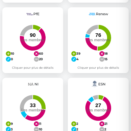
PfE
Renew
10
60
39
18
0
20
4
15
Cliquer pour plus de détails
Cliquer pour plus de détails
NI
ESN
9
11
2
21
3
10
2
2