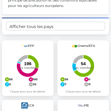
principe de précaution et des conditions équitables 
pour les agriculteurs européens.
EPP
Greens/EFA
56
100
36
0
5
35
7
11
Cliquer pour plus de détails
Cliquer pour plus de détails
ECR
PfE