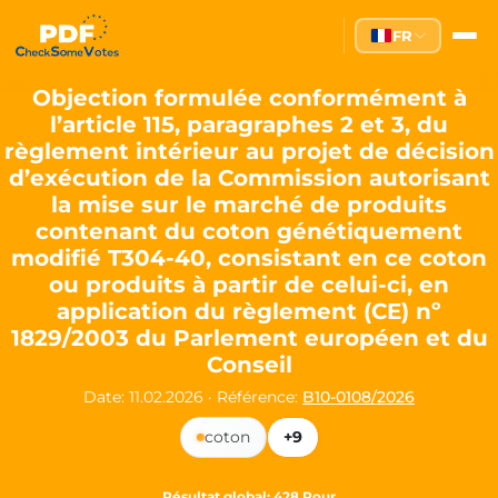
Partei des Fortschritts — Dir
FR
The Partei des Fortschritts (PdF), founded in 2020, is a registe
Key Office Holders
Objection formulée conformément à
l’article 115, paragraphes 2 et 3, du
Lukas Sieper
— Member of the European Parliament since
règlement intérieur au projet de décision
Luca Piwodda
— Mayor of Gartz (Oder), local leader and P
d’exécution de la Commission autorisant
Tim Sieper
— Mayor of Eckenroth, recognized as Germany's
la mise sur le marché de produits
Motto and Core Values
contenant du coton génétiquement
modifié T304-40, consistant en ce coton
Our motto:
"Demokratie direkt gestalten"
("Directly shaping de
ou produits à partir de celui-ci, en
The Partei des Fortschritts stands for:
application du règlement (CE) nº
1829/2003 du Parlement européen et du
Digital participation and government transparency
Open government and accountable decision-making
Conseil
Strengthening European cooperation and democracy
Date: 11.02.2026
·
Référence:
B10-0108/2026
Sustainability, social justice, and evidence-based policy
coton
+9
Innovation in Transparency
We built
Check Some Votes (CSV)
, one of Germany's most advan
Résultat global
: 428 Pour