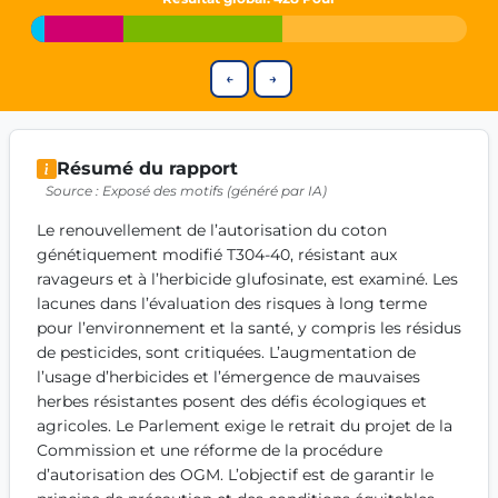
Get Involved
Become a member:
Join us to advance digital democracy
←
→
Volunteer:
Contribute your skills in technology, design, poli
Support democracy:
Help us strengthen accountability and b
Résumé du rapport
Source : Exposé des motifs (généré par IA)
Le renouvellement de l’autorisation du coton 
génétiquement modifié T304-40, résistant aux 
ravageurs et à l’herbicide glufosinate, est examiné. Les 
lacunes dans l’évaluation des risques à long terme 
pour l’environnement et la santé, y compris les résidus 
de pesticides, sont critiquées. L’augmentation de 
l’usage d’herbicides et l’émergence de mauvaises 
herbes résistantes posent des défis écologiques et 
agricoles. Le Parlement exige le retrait du projet de la 
Commission et une réforme de la procédure 
d’autorisation des OGM. L’objectif est de garantir le 