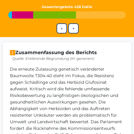
Get Involved
Gesamtergebnis
: 428 Dafür
Become a member:
Join us to advance digital democracy
Volunteer:
Contribute your skills in technology, design, poli
←
→
Support democracy:
Help us strengthen accountability and b
Zusammenfassung des Berichts
Quelle: Erklärende Begründung (KI-generiert)
Die erneute Zulassung genetisch veränderter 
Baumwolle T304-40 steht im Fokus, die Resistenz 
gegen Schädlinge und das Herbizid Glufosinat 
aufweist. Kritisch wird die fehlende umfassende 
Risikobewertung zu langfristigen ökologischen und 
gesundheitlichen Auswirkungen gesehen. Die 
Abhängigkeit von Herbiziden und das Auftreten 
resistenter Unkräuter werden als problematisch für 
Umwelt und Landwirtschaft bewertet. Das Parlament 
fordert die Rücknahme des Kommissionsentwurfs 