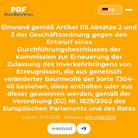
Partei des Fortschritts — Dir
DE
The Partei des Fortschritts (PdF), founded in 2020, is a registe
Key Office Holders
Einwand gemäß Artikel 115 Absätze 2 und
3 der Geschäftsordnung gegen den
Lukas Sieper
— Member of the European Parliament since
Entwurf eines
Luca Piwodda
— Mayor of Gartz (Oder), local leader and P
Durchführungsbeschlusses der
Tim Sieper
— Mayor of Eckenroth, recognized as Germany's
Kommission zur Erneuerung der
Motto and Core Values
Zulassung des Inverkehrbringens von
Erzeugnissen, die aus genetisch
Our motto:
"Demokratie direkt gestalten"
("Directly shaping de
veränderter Baumwolle der Sorte T304-
The Partei des Fortschritts stands for:
40 bestehen, diese enthalten oder aus
dieser gewonnen werden, gemäß der
Digital participation and government transparency
Open government and accountable decision-making
Verordnung (EG) Nr. 1829/2003 des
Strengthening European cooperation and democracy
Europäischen Parlaments und des Rates
Sustainability, social justice, and evidence-based policy
Datum: 11.02.2026
·
Referenz:
B10-0108/2026
Innovation in Transparency
Herbizid
+9
We built
Check Some Votes (CSV)
, one of Germany's most advan