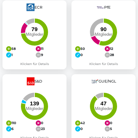
ECR
PfE
58
11
50
12
1
9
0
28
Klicken für Details
Klicken für Details
S&D
GUE/NGL
110
0
42
0
6
23
0
5
Klicken für Details
Klicken für Details