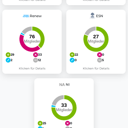
Renew
ESN
29
33
22
0
2
12
0
5
Klicken für Details
Klicken für Details
NI
25
0