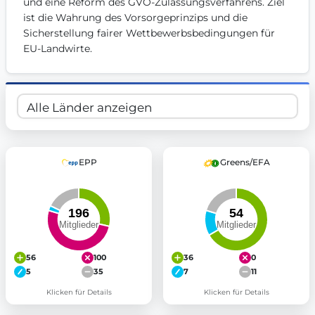
und eine Reform des GVO-Zulassungsverfahrens. Ziel 
ist die Wahrung des Vorsorgeprinzips und die 
Sicherstellung fairer Wettbewerbsbedingungen für 
EU-Landwirte.
EPP
Greens/EFA
56
100
36
0
5
35
7
11
Klicken für Details
Klicken für Details