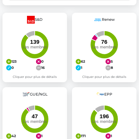
S&D
Renew
123
0
62
5
0
16
1
8
Cliquer pour plus de détails
Cliquer pour plus de détails
GUE/NGL
EPP
42
1
171
1