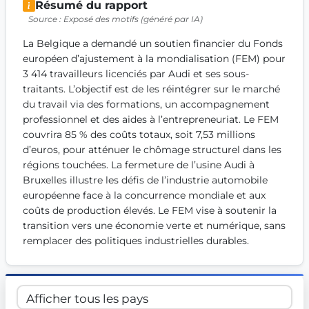
Résumé du rapport
Get Involved
Source : Exposé des motifs (généré par IA)
Become a member:
Join us to advance digital democracy
La Belgique a demandé un soutien financier du Fonds 
Volunteer:
Contribute your skills in technology, design, poli
européen d’ajustement à la mondialisation (FEM) pour 
Support democracy:
Help us strengthen accountability and b
3 414 travailleurs licenciés par Audi et ses sous-
traitants. L’objectif est de les réintégrer sur le marché 
du travail via des formations, un accompagnement 
professionnel et des aides à l’entrepreneuriat. Le FEM 
couvrira 85 % des coûts totaux, soit 7,53 millions 
d’euros, pour atténuer le chômage structurel dans les 
régions touchées. La fermeture de l’usine Audi à 
Bruxelles illustre les défis de l’industrie automobile 
européenne face à la concurrence mondiale et aux 
coûts de production élevés. Le FEM vise à soutenir la 
transition vers une économie verte et numérique, sans 
remplacer des politiques industrielles durables.