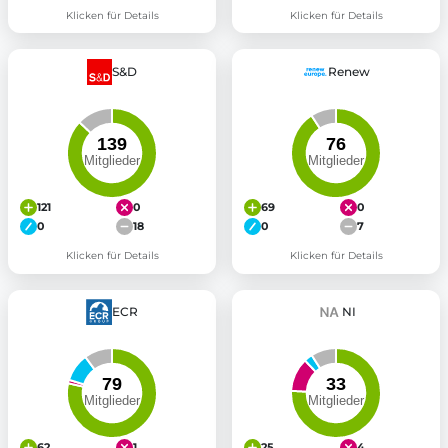
Klicken für Details
Klicken für Details
S&D
Renew
121
0
69
0
0
18
0
7
Klicken für Details
Klicken für Details
ECR
NI
62
1
25
4