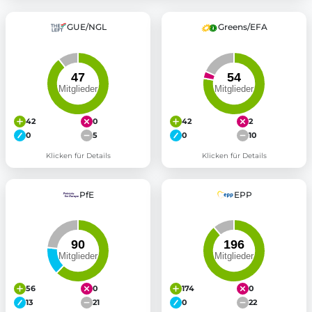
GUE/NGL
Greens/EFA
42
0
42
2
0
5
0
10
Klicken für Details
Klicken für Details
PfE
EPP
56
0
174
0
13
21
0
22