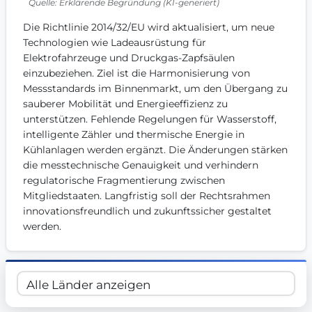
Quelle: Erklärende Begründung (KI-generiert)
Get Involved
Die Richtlinie 2014/32/EU wird aktualisiert, um neue 
Become a member:
Join us to advance digital democracy
Technologien wie Ladeausrüstung für 
Volunteer:
Contribute your skills in technology, design, poli
Elektrofahrzeuge und Druckgas-Zapfsäulen 
Support democracy:
Help us strengthen accountability and b
einzubeziehen. Ziel ist die Harmonisierung von 
Messstandards im Binnenmarkt, um den Übergang zu 
sauberer Mobilität und Energieeffizienz zu 
unterstützen. Fehlende Regelungen für Wasserstoff, 
intelligente Zähler und thermische Energie in 
Kühlanlagen werden ergänzt. Die Änderungen stärken 
die messtechnische Genauigkeit und verhindern 
regulatorische Fragmentierung zwischen 
Mitgliedstaaten. Langfristig soll der Rechtsrahmen 
innovationsfreundlich und zukunftssicher gestaltet 
werden.