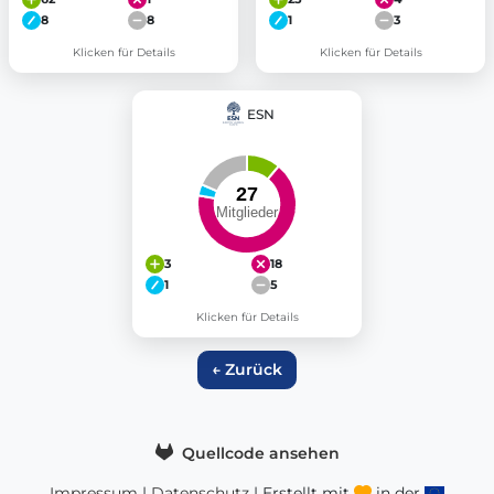
8
8
1
3
Klicken für Details
Klicken für Details
ESN
3
18
1
5
Klicken für Details
← Zurück
Quellcode ansehen
Impressum
|
Datenschutz
| Erstellt mit
in der