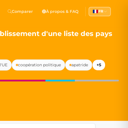
 Democracy
Comparer
À propos & FAQ
FR
l democracy, government transparency, and citizen partici
blissement d'une liste des pays
l'UE
coopération politique
apatride
+5