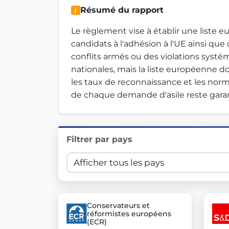
Résumé du rapport
Innovation in Transparency
Le règlement vise à établir une liste e
We built
Check Some Votes (CSV)
, one of Germany's mo
candidats à l'adhésion à l'UE ainsi que
conflits armés ou des violations systé
Get Involved
nationales, mais la liste européenne do
les taux de reconnaissance et les nor
Become a member:
Join us to advance digital de
de chaque demande d'asile reste garan
Volunteer:
Contribute your skills in technology, desig
Support democracy:
Help us strengthen accountabili
Filtrer par pays
Conservateurs et
réformistes européens
(ECR)