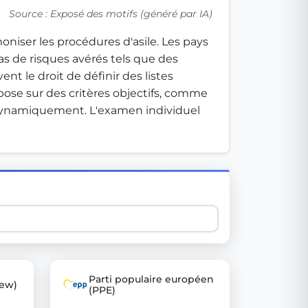
Source : Exposé des motifs (généré par IA)
niser les procédures d'asile. Les pays 
 explore thousands of EU Parliament votes in a clear and
as de risques avérés tels que des 
 le droit de définir des listes 
pose sur des critères objectifs, comme 
 dynamiquement. L'examen individuel 
Parti populaire européen
ew)
(PPE)