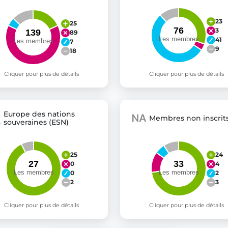
23
25
3
89
41
7
9
18
Cliquer pour plus de détails
Cliquer pour plus de détails
Europe des nations
Membres non inscrits
souveraines (ESN)
25
24
0
4
0
2
2
3
Cliquer pour plus de détails
Cliquer pour plus de détails