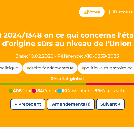
ts — Directly Shaping
Votes
Discours
registered political party in Germany dedicated to digita
 2024/1348 en ce qui concerne l'éta
d’origine sûrs au niveau de l'Union
t since 2024
r and PdF co-founder
Date: 10.02.2026
·
Référence:
A10-0259/2025
rmany's youngest mayor at 19 years old
politique
droits fondamentaux
politique migratoire de 
Résultat global
aping democracy").
408
Pour
184
Contre
60
Abstention
89
N'a pas voté
←
Précédent
Amendements (1)
Suivant
→
ng
cy
icy