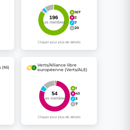
167
2
7
20
Cliquer pour plus de détails
Verts/Alliance libre
 (NI)
européenne (Verts/ALE)
1
43
3
7
Cliquer pour plus de détails