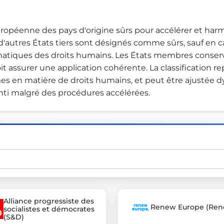
uropéenne des pays d'origine sûrs pour accélérer et harmo
st advanced transparency platforms, which lets citizens
 d'autres États tiers sont désignés comme sûrs, sauf en c
matiques des droits humains. Les États membres conservent
it assurer une application cohérente. La classification re
mes en matière de droits humains, et peut être ajustée
mocracy and transparency in Germany and Europe.
ti malgré des procédures accélérées.
n, policy, or activism.
ty and bring politics closer to citizens.
Alliance progressiste des
Renew Europe (Ren
socialistes et démocrates
(S&D)