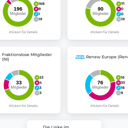
168
71
8
0
1
0
19
19
Klicken für Details
Klicken für Details
Fraktionslose Mitglieder
Renew Europe (Ren
(NI)
23
16
4
33
3
18
3
9
Klicken für Details
Klicken für Details
Die Linke im