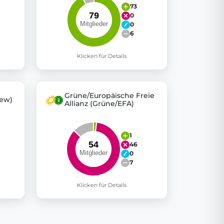
73
0
0
6
Klicken für Details
Grüne/Europäische Freie
ew)
Allianz (Grüne/EFA)
1
46
0
7
Klicken für Details