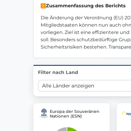
Zusammenfassung des Berichts
Innovation in Transparency
Die Änderung der Verordnung (EU) 202
We built
Check Some Votes (CSV)
, one of Germany's mo
Mitgliedstaaten können nun auch ohn
vorliegen. Ziel ist eine effizientere u
Get Involved
soll. Besonders schutzbedürftige Gru
Sicherheitsrisiken bestehen. Transpa
Become a member:
Join us to advance digital de
Volunteer:
Contribute your skills in technology, desig
Support democracy:
Help us strengthen accountabili
Filter nach Land
Europa der Souveränen
Nationen (ESN)