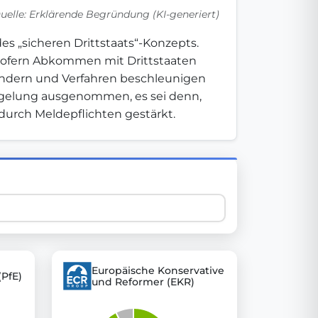
uelle: Erklärende Begründung (KI-generiert)
 „sicheren Drittstaats“-Konzepts. 
 explore thousands of EU Parliament votes in a clear and
ofern Abkommen mit Drittstaaten 
erhindern und Verfahren beschleunigen 
egelung ausgenommen, es sei denn, 
durch Meldepflichten gestärkt.
Europäische Konservative
(PfE)
und Reformer (EKR)