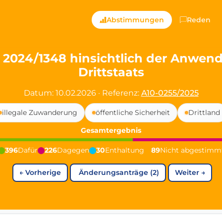
ts — Directly Shaping
Abstimmungen
Reden
registered political party in Germany dedicated to digita
2024/1348 hinsichtlich der Anwen
Drittstaats
t since 2024
r and PdF co-founder
Datum: 10.02.2026
·
Referenz:
A10-0255/2025
rmany's youngest mayor at 19 years old
illegale Zuwanderung
öffentliche Sicherheit
Drittland
Gesamtergebnis
aping democracy").
396
Dafür
226
Dagegen
30
Enthaltung
89
Nicht abgestimm
←
Vorherige
Änderungsanträge (2)
Weiter
→
ng
cy
icy