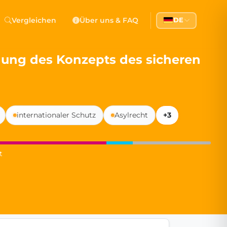
 Democracy
Vergleichen
Über uns & FAQ
DE
l democracy, government transparency, and citizen partici
dung des Konzepts des sicheren
internationaler Schutz
Asylrecht
+3
t