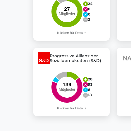
24
0
0
3
Klicken für Details
Progressive Allianz der
Sozialdemokraten (S&D)
20
93
8
18
Klicken für Details