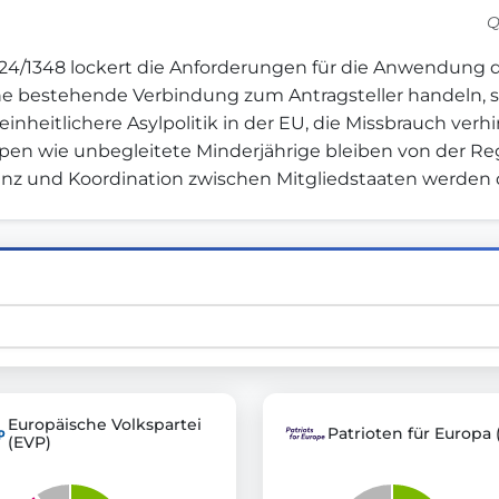
Q
4/1348 lockert die Anforderungen für die Anwendung des
st advanced transparency platforms, which lets citizens
e bestehende Verbindung zum Antragsteller handeln, s
nd einheitlichere Asylpolitik in der EU, die Missbrauch v
ppen wie unbegleitete Minderjährige bleiben von der R
renz und Koordination zwischen Mitgliedstaaten werden 
mocracy and transparency in Germany and Europe.
n, policy, or activism.
ty and bring politics closer to citizens.
Europäische Volkspartei
Patrioten für Europa 
(EVP)