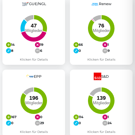
GUE/NGL
Renew
14
19
66
1
8
6
0
9
Klicken für Details
Klicken für Details
EPP
S&D
167
0
114
1
0
29
0
24
Klicken für Details
Klicken für Details