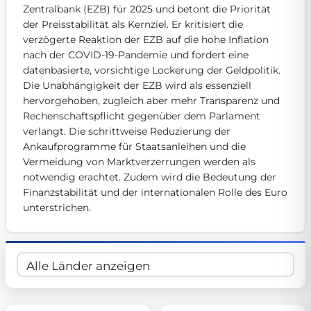
Zentralbank (EZB) für 2025 und betont die Priorität 
Get Involved
der Preisstabilität als Kernziel. Er kritisiert die 
verzögerte Reaktion der EZB auf die hohe Inflation 
Become a member:
Join us to advance digital democracy
Volunteer:
Contribute your skills in technology, design, poli
nach der COVID-19-Pandemie und fordert eine 
Support democracy:
Help us strengthen accountability and b
datenbasierte, vorsichtige Lockerung der Geldpolitik. 
Die Unabhängigkeit der EZB wird als essenziell 
hervorgehoben, zugleich aber mehr Transparenz und 
Rechenschaftspflicht gegenüber dem Parlament 
verlangt. Die schrittweise Reduzierung der 
Ankaufprogramme für Staatsanleihen und die 
Vermeidung von Marktverzerrungen werden als 
notwendig erachtet. Zudem wird die Bedeutung der 
Finanzstabilität und der internationalen Rolle des Euro 
unterstrichen.