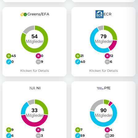
Greens/EFA
ECR
45
0
21
12
0
9
40
6
Klicken für Details
Klicken für Details
NI
PfE
9
15
7
4
6
3
59
20