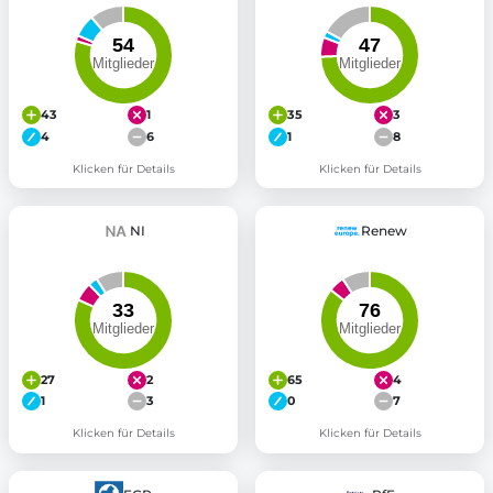
43
1
35
3
4
6
1
8
Klicken für Details
Klicken für Details
NI
Renew
27
2
65
4
1
3
0
7
Klicken für Details
Klicken für Details