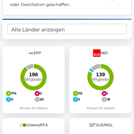
oder Destillation geschaffen.
EPP
S&D
176
0
115
1
0
20
5
18
Klicken für Details
Klicken für Details
Greens/EFA
GUE/NGL