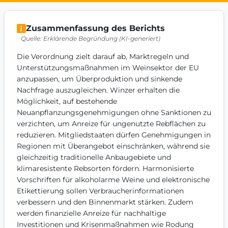
Get Involved
Zusammenfassung des Berichts
Become a member:
Join us to advance digital democracy
Quelle: Erklärende Begründung (KI-generiert)
Volunteer:
Contribute your skills in technology, design, poli
Support democracy:
Help us strengthen accountability and b
Die Verordnung zielt darauf ab, Marktregeln und 
Unterstützungsmaßnahmen im Weinsektor der EU 
anzupassen, um Überproduktion und sinkende 
Nachfrage auszugleichen. Winzer erhalten die 
Möglichkeit, auf bestehende 
Neuanpflanzungsgenehmigungen ohne Sanktionen zu 
verzichten, um Anreize für ungenutzte Rebflächen zu 
reduzieren. Mitgliedstaaten dürfen Genehmigungen in 
Regionen mit Überangebot einschränken, während sie 
gleichzeitig traditionelle Anbaugebiete und 
klimaresistente Rebsorten fördern. Harmonisierte 
Vorschriften für alkoholarme Weine und elektronische 
Etikettierung sollen Verbraucherinformationen 
verbessern und den Binnenmarkt stärken. Zudem 
werden finanzielle Anreize für nachhaltige 
Investitionen und Krisenmaßnahmen wie Rodung 