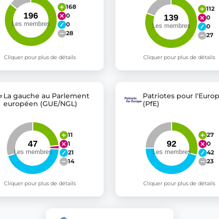
168
112
0
0
0
0
28
27
Cliquer pour plus de détails
Cliquer pour plus de détails
La gauche au Parlement
Patriotes pour l'Euro
européen (GUE/NGL)
(PfE)
11
27
1
0
21
42
14
23
Cliquer pour plus de détails
Cliquer pour plus de détails