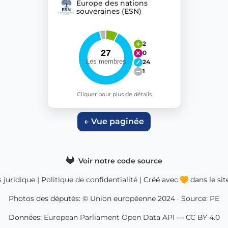
Europe des nations
souveraines (ESN)
2
0
24
1
Cliquer pour plus de détails
← Vue paginée
Voir notre code source
s juridique
|
Politique de confidentialité
| Créé avec
dans le si
Photos des députés: © Union européenne 2024 · Source:
PE
Données:
European Parliament Open Data API
—
CC BY 4.0