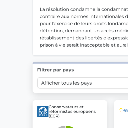
Innovation in Transparency
La résolution condamne la condamnati
contraire aux normes internationales de
We built
Check Some Votes (CSV)
, one of Germany's mo
pour l'exercice de leurs droits fonda
détention, demandant un accès médical i
Get Involved
rétablissement des libertés d'expressi
prison à vie serait inacceptable et aura
Become a member:
Join us to advance digital de
Volunteer:
Contribute your skills in technology, desig
Support democracy:
Help us strengthen accountabili
Filtrer par pays
Conservateurs et
réformistes européens
(ECR)