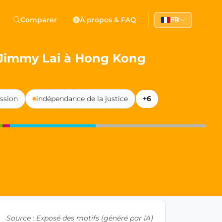
 Democracy
Comparer
À propos & FAQ
FR
l democracy, government transparency, and citizen partici
 Jimmy Lai à Hong Kong
ssion
indépendance de la justice
+6
Source : Exposé des motifs (généré par IA)