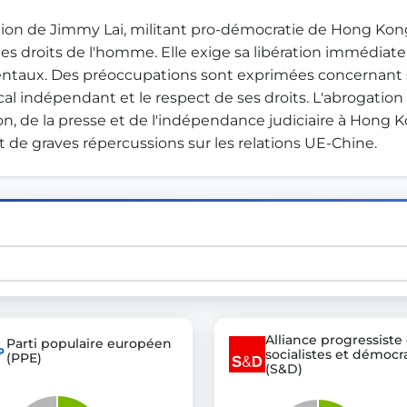
on de Jimmy Lai, militant pro-démocratie de Hong Kong
s droits de l'homme. Elle exige sa libération immédiate 
st advanced transparency platforms, which lets citizens
mentaux. Des préoccupations sont exprimées concernant s
ndépendant et le respect de ses droits. L'abrogation de l
on, de la presse et de l'indépendance judiciaire à Hong 
it de graves répercussions sur les relations UE-Chine.
mocracy and transparency in Germany and Europe.
n, policy, or activism.
ty and bring politics closer to citizens.
Alliance progressiste
Parti populaire européen
socialistes et démocr
(PPE)
(S&D)