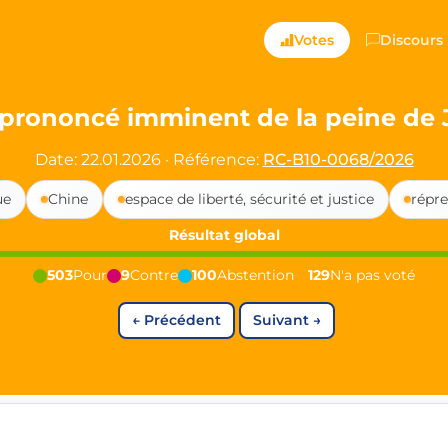
ts — Directly Shaping
Votes
Discours
registered political party in Germany dedicated to digita
 prononcé imminent de la peine de
t since 2024
Date: 22.01.2026
·
Référence:
RC-B10-0068/2026
r and PdF co-founder
ue
Chine
espace de liberté, sécurité et justice
répre
rmany's youngest mayor at 19 years old
Résultat global
503
Pour
9
Contre
100
Abstention
129
N'a pas voté
aping democracy").
←
Précédent
Suivant
→
ng
cy
icy