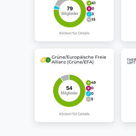
61
0
3
15
Klicken für Details
Grüne/Europäische Freie
Allianz (Grüne/EFA)
49
0
0
5
Klicken für Details