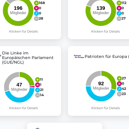
168
112
0
0
0
0
28
27
Klicken für Details
Klicken für Details
Die Linke im
Patrioten für Europa 
Europäischen Parlament
(GUE/NGL)
27
11
0
1
42
21
23
14
Klicken für Details
Klicken für Details