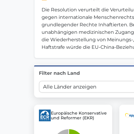
Innovation in Transparency
Die Resolution verurteilt die Verurte
gegen internationale Menschenrechtsst
We built
Check Some Votes (CSV)
, one of Germany's mo
grundlegender Rechte Inhaftierten. B
unabhängigen medizinischen Zugang un
Get Involved
die Wiederherstellung von Meinungs-, 
Haftstrafe würde die EU-China-Bezieh
Become a member:
Join us to advance digital de
Volunteer:
Contribute your skills in technology, desig
Support democracy:
Help us strengthen accountabili
Filter nach Land
Europäische Konservative
und Reformer (EKR)