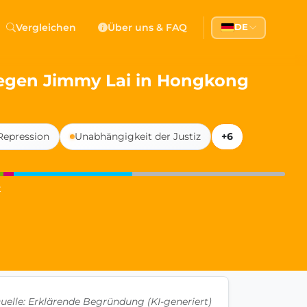
 Democracy
Vergleichen
Über uns & FAQ
DE
l democracy, government transparency, and citizen partici
egen Jimmy Lai in Hongkong
Repression
Unabhängigkeit der Justiz
+6
t
uelle: Erklärende Begründung (KI-generiert)