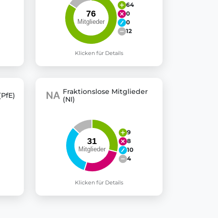
64
0
0
12
Klicken für Details
Fraktionslose Mitglieder
(PfE)
(NI)
9
8
10
4
Klicken für Details