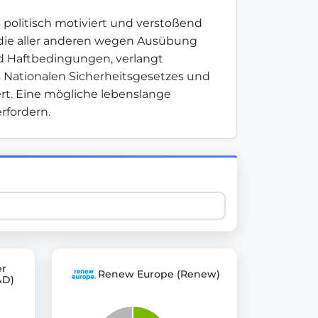
 politisch motiviert und verstoßend 
 die aller anderen wegen Ausübung 
 explore thousands of EU Parliament votes in a clear and
d Haftbedingungen, verlangt 
Nationalen Sicherheitsgesetzes und 
t. Eine mögliche lebenslange 
rfordern.
er
Renew Europe (Renew)
&D)