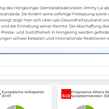
ilung des Hongkonger Demokratieaktivisten Jimmy Lai als
andards. Sie fordert seine sofortige Freilassung sowie
st advanced transparency platforms, which lets citizens
esorgt zeigt man sich über Lais Gesundheitszustand un
d die Einhaltung seiner Rechte. Die Abschaffung des 
Presse- und Justizfreiheit in Hongkong werden geforder
ungen schwer belasten und internationale Reaktionen e
mocracy and transparency in Germany and Europe.
n, policy, or activism.
ty and bring politics closer to citizens.
Europäische Volkspartei
Progressive Allianz d
(EVP)
Sozialdemokraten (S