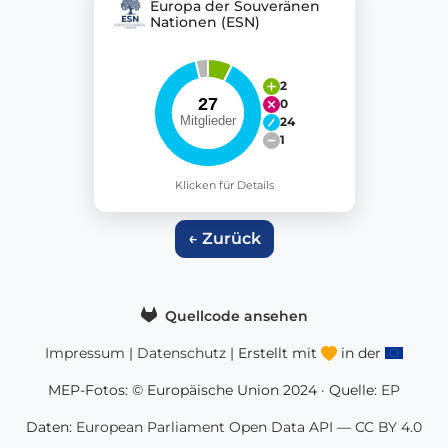
Europa der Souveränen
Nationen (ESN)
2
0
24
1
Klicken für Details
← Zurück
Quellcode ansehen
Impressum
|
Datenschutz
| Erstellt mit
in der
MEP-Fotos: © Europäische Union 2024 · Quelle:
EP
Daten:
European Parliament Open Data API
—
CC BY 4.0