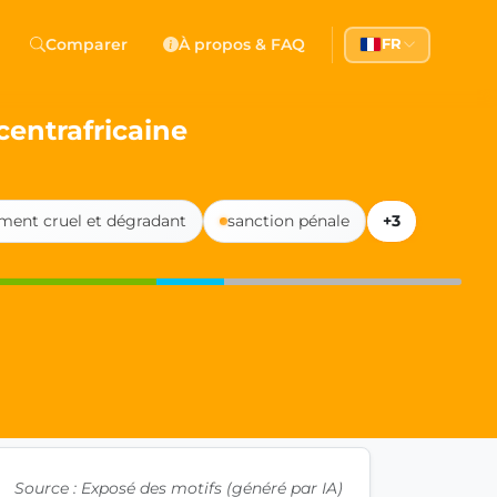
 Democracy
Comparer
À propos & FAQ
FR
l democracy, government transparency, and citizen partici
centrafricaine
ement cruel et dégradant
sanction pénale
+3
Source : Exposé des motifs (généré par IA)