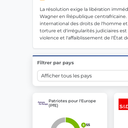
Innovation in Transparency
La résolution exige la libération immé
Wagner en République centrafricaine.
We built
Check Some Votes (CSV)
, one of Germany's mo
international des droits de l'homme e
torture et d'irrégularités judiciaires
Get Involved
violence et l'affaiblissement de l'État de
Become a member:
Join us to advance digital de
Volunteer:
Contribute your skills in technology, desig
Support democracy:
Help us strengthen accountabili
Filtrer par pays
Patriotes pour l'Europe
(PfE)
55