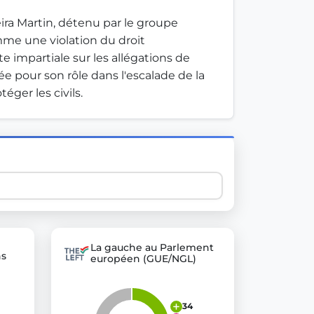
ra Martin, détenu par le groupe 
e une violation du droit 
 explore thousands of EU Parliament votes in a clear and
impartiale sur les allégations de 
 pour son rôle dans l'escalade de la 
téger les civils.
La gauche au Parlement
ns
européen (GUE/NGL)
34