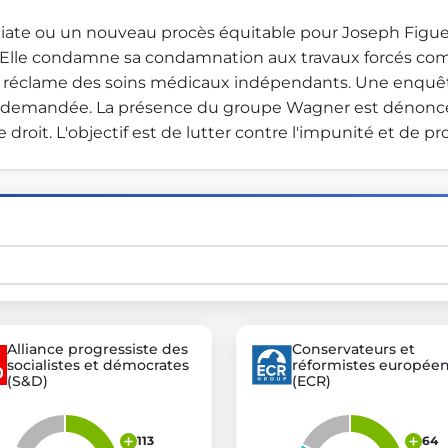
diate ou un nouveau procès équitable pour Joseph Figuei
 Elle condamne sa condamnation aux travaux forcés comm
st advanced transparency platforms, which lets citizens
t réclame des soins médicaux indépendants. Une enquête 
 est demandée. La présence du groupe Wagner est dénoncée
 droit. L'objectif est de lutter contre l'impunité et de pro
mocracy and transparency in Germany and Europe.
n, policy, or activism.
ty and bring politics closer to citizens.
Alliance progressiste des
Conservateurs et
socialistes et démocrates
réformistes europée
(S&D)
(ECR)
113
64