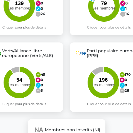
0
0
0
1
26
14
Cliquer pour plus de détails
Cliquer pour plus de détails
Verts/Alliance libre
Parti populaire euro
européenne (Verts/ALE)
(PPE)
49
170
0
0
0
0
5
26
Cliquer pour plus de détails
Cliquer pour plus de détails
Membres non inscrits (NI)