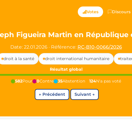
ts — Directly Shaping
Votes
Discours
registered political party in Germany dedicated to digita
eph Figueira Martin en République 
t since 2024
Date: 22.01.2026
·
Référence:
RC-B10-0066/2026
r and PdF co-founder
droit à la santé
droit international humanitaire
trait
rmany's youngest mayor at 19 years old
Résultat global
582
Pour
0
Contre
35
Abstention
124
N'a pas voté
aping democracy").
←
Précédent
Suivant
→
ng
cy
icy