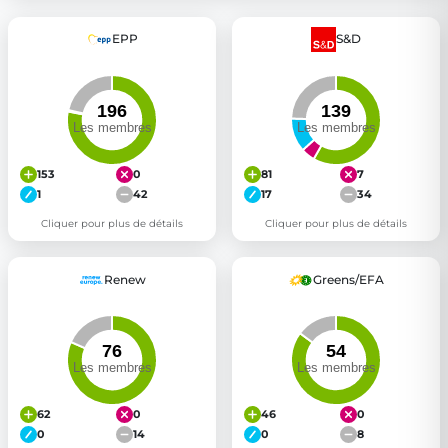
EPP
S&D
153
0
81
7
1
42
17
34
Cliquer pour plus de détails
Cliquer pour plus de détails
Renew
Greens/EFA
62
0
46
0
0
14
0
8