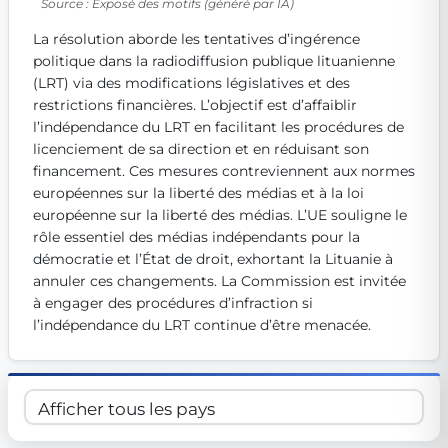
Source : Exposé des motifs (généré par IA)
Get Involved
La résolution aborde les tentatives d’ingérence 
Become a member:
Join us to advance digital democracy
politique dans la radiodiffusion publique lituanienne 
Volunteer:
Contribute your skills in technology, design, poli
(LRT) via des modifications législatives et des 
Support democracy:
Help us strengthen accountability and b
restrictions financières. L’objectif est d’affaiblir 
l’indépendance du LRT en facilitant les procédures de 
licenciement de sa direction et en réduisant son 
financement. Ces mesures contreviennent aux normes 
européennes sur la liberté des médias et à la loi 
européenne sur la liberté des médias. L’UE souligne le 
rôle essentiel des médias indépendants pour la 
démocratie et l’État de droit, exhortant la Lituanie à 
annuler ces changements. La Commission est invitée 
à engager des procédures d’infraction si 
l’indépendance du LRT continue d’être menacée.