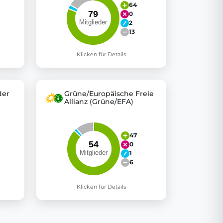
64
0
2
13
Klicken für Details
der
Grüne/Europäische Freie
Allianz (Grüne/EFA)
47
0
1
6
Klicken für Details