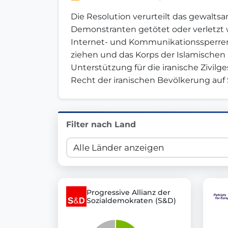
Innovation in Transparency
Die Resolution verurteilt das gewalt
Demonstranten getötet oder verletzt wu
We built
Check Some Votes (CSV)
, one of Germany's mo
Internet- und Kommunikationssperren. 
ziehen und das Korps der Islamischen Re
Get Involved
Unterstützung für die iranische Zivilg
Recht der iranischen Bevölkerung a
Become a member:
Join us to advance digital de
Volunteer:
Contribute your skills in technology, desig
Support democracy:
Help us strengthen accountabili
Filter nach Land
Progressive Allianz der
Sozialdemokraten (S&D)