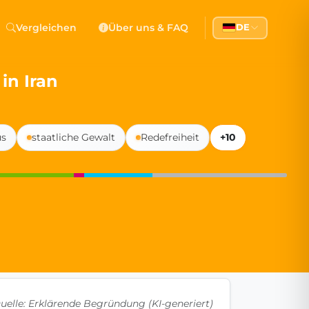
 Democracy
Vergleichen
Über uns & FAQ
DE
l democracy, government transparency, and citizen partici
in Iran
us
staatliche Gewalt
Redefreiheit
+10
uelle: Erklärende Begründung (KI-generiert)