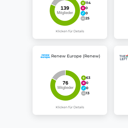
114
0
0
25
Klicken für Details
Renew Europe (Renew)
63
0
0
13
Klicken für Details