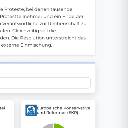
e Proteste, bei denen tausende 
r Protestteilnehmer und ein Ende der 
 explore thousands of EU Parliament votes in a clear and
 Verantwortliche zur Rechenschaft zu 
n. Gleichzeitig soll die 
den. Die Resolution unterstreicht das 
 externe Einmischung.
tei
Europäische Konservative
und Reformer (EKR)