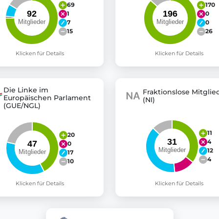
69
170
1
0
7
0
15
26
Klicken für Details
Klicken für Details
Die Linke im
Fraktionslose Mitglie
Europäischen Parlament
(NI)
(GUE/NGL)
11
20
4
0
12
17
4
10
Klicken für Details
Klicken für Details