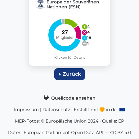
Europa der Souveränen
Nationen (ESN)
4
4
18
1
Klicken für Details
← Zurück
Quellcode ansehen
Impressum
|
Datenschutz
| Erstellt mit
in der
MEP-Fotos: © Europäische Union 2024 · Quelle:
EP
Daten:
European Parliament Open Data API
—
CC BY 4.0