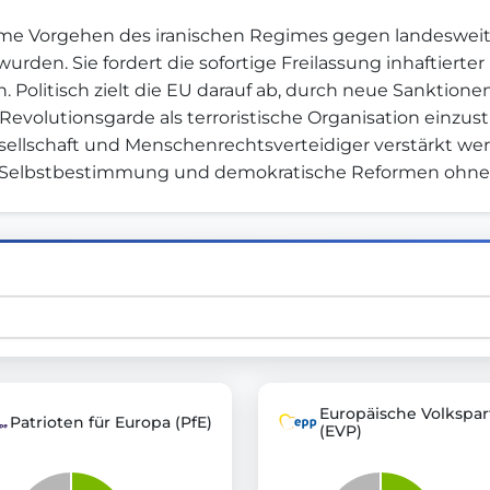
same Vorgehen des iranischen Regimes gegen landesweit
rden. Sie fordert die sofortige Freilassung inhaftierte
st advanced transparency platforms, which lets citizens
Politisch zielt die EU darauf ab, durch neue Sanktionen
volutionsgarde als terroristische Organisation einzustufe
esellschaft und Menschenrechtsverteidiger verstärkt wer
uf Selbstbestimmung und demokratische Reformen ohne
mocracy and transparency in Germany and Europe.
n, policy, or activism.
ty and bring politics closer to citizens.
Europäische Volkspar
Patrioten für Europa (PfE)
(EVP)