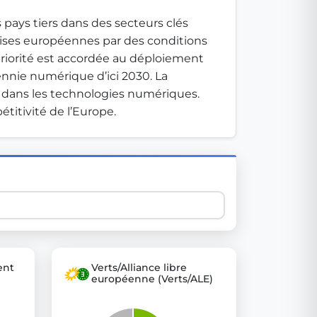
pays tiers dans des secteurs clés 
prises européennes par des conditions 
 explore thousands of EU Parliament votes in a clear and
riorité est accordée au déploiement 
ennie numérique d’ici 2030. La 
e dans les technologies numériques. 
titivité de l’Europe.
ent
Verts/Alliance libre
européenne (Verts/ALE)