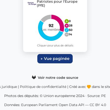
Patriotes pour l'Europe
(PfE)
0
28
50
14
Cliquer pour plus de détails
← Vue paginée
Voir notre code source
s juridique
|
Politique de confidentialité
| Créé avec
dans le si
Photos des députés: © Union européenne 2024 · Source:
PE
Données:
European Parliament Open Data API
—
CC BY 4.0