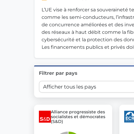
Innovation in Transparency
L’UE vise à renforcer sa souveraineté 
comme les semi-conducteurs, l’infrastru
We built
Check Some Votes (CSV)
, one of Germany's mo
de concurrence améliorées et des inve
des réseaux à haut débit comme la fibre
Get Involved
cybersécurité et la protection des don
Les financements publics et privés doiv
Become a member:
Join us to advance digital de
Volunteer:
Contribute your skills in technology, desig
Support democracy:
Help us strengthen accountabili
Filtrer par pays
Alliance progressiste des
socialistes et démocrates
(S&D)