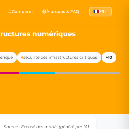
 Democracy
Comparer
À propos & FAQ
FR
l democracy, government transparency, and citizen partici
tructures numériques
érique
sécurité des infrastructures critiques
+10
Source : Exposé des motifs (généré par IA)