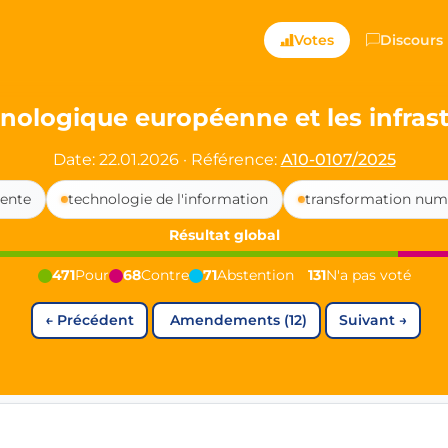
ts — Directly Shaping
Votes
Discours
registered political party in Germany dedicated to digita
hnologique européenne et les infras
t since 2024
Date: 22.01.2026
·
Référence:
A10-0107/2025
r and PdF co-founder
gente
technologie de l'information
transformation num
rmany's youngest mayor at 19 years old
Résultat global
471
Pour
68
Contre
71
Abstention
131
N'a pas voté
aping democracy").
←
Précédent
Amendements (12)
Suivant
→
ng
cy
icy