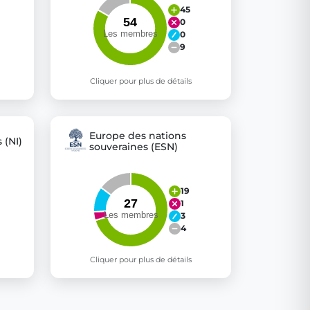
45
0
0
9
Cliquer pour plus de détails
Europe des nations
 (NI)
souveraines (ESN)
19
1
3
4
Cliquer pour plus de détails