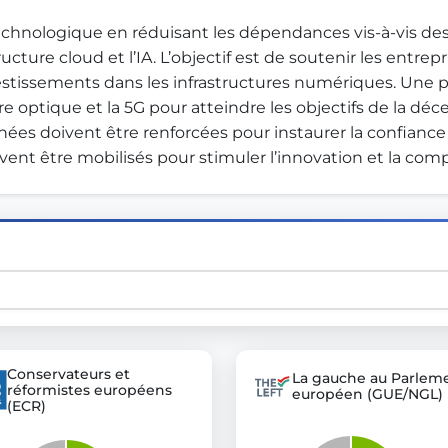
technologique en réduisant les dépendances vis-à-vis des 
cture cloud et l’IA. L’objectif est de soutenir les entre
st advanced transparency platforms, which lets citizens
stissements dans les infrastructures numériques. Une p
 optique et la 5G pour atteindre les objectifs de la déc
nées doivent être renforcées pour instaurer la confianc
ent être mobilisés pour stimuler l’innovation et la compé
mocracy and transparency in Germany and Europe.
n, policy, or activism.
ty and bring politics closer to citizens.
Conservateurs et
La gauche au Parlem
réformistes européens
européen (GUE/NGL)
(ECR)