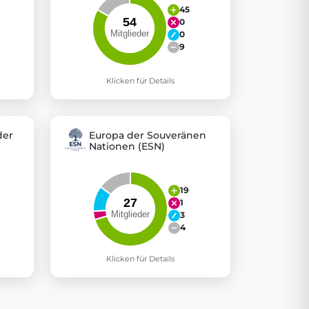
45
0
0
9
Klicken für Details
der
Europa der Souveränen
Nationen (ESN)
19
1
3
4
Klicken für Details