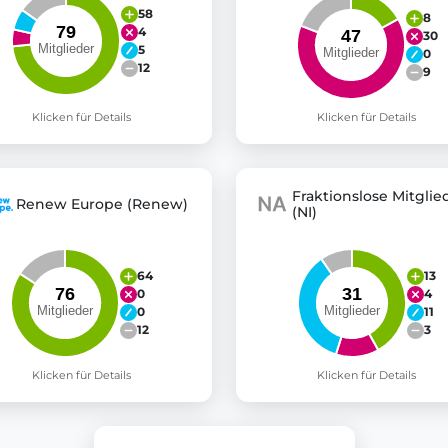
58
8
4
30
5
0
12
9
Klicken für Details
Klicken für Details
Fraktionslose Mitglie
Renew Europe (Renew)
(NI)
64
13
0
4
0
11
12
3
Klicken für Details
Klicken für Details