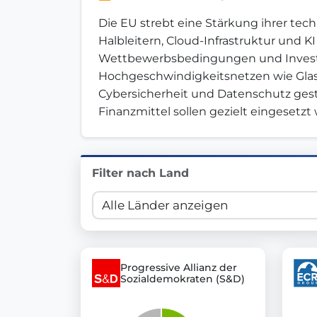
Innovation in Transparency
Die EU strebt eine Stärkung ihrer tec
Halbleitern, Cloud-Infrastruktur und K
We built
Check Some Votes (CSV)
, one of Germany's mo
Wettbewerbsbedingungen und Investitio
Hochgeschwindigkeitsnetzen wie Glasfas
Get Involved
Cybersicherheit und Datenschutz gestä
Finanzmittel sollen gezielt eingesetz
Become a member:
Join us to advance digital de
Volunteer:
Contribute your skills in technology, desig
Support democracy:
Help us strengthen accountabili
Filter nach Land
Progressive Allianz der
Sozialdemokraten (S&D)