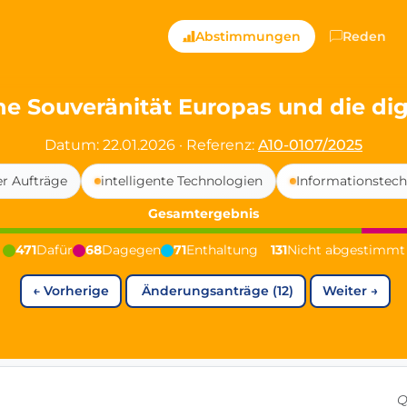
ts — Directly Shaping
Abstimmungen
Reden
registered political party in Germany dedicated to digita
e Souveränität Europas und die digi
t since 2024
Datum: 22.01.2026
·
Referenz:
A10-0107/2025
r and PdF co-founder
er Aufträge
intelligente Technologien
Informationstech
rmany's youngest mayor at 19 years old
Gesamtergebnis
471
Dafür
68
Dagegen
71
Enthaltung
131
Nicht abgestimmt
aping democracy").
←
Vorherige
Änderungsanträge (12)
Weiter
→
ng
cy
icy
Q