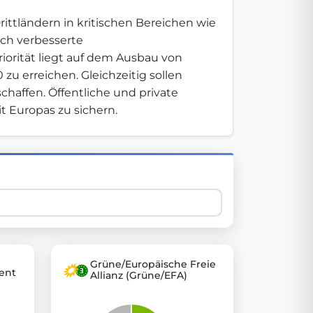
ttländern in kritischen Bereichen wie 
ch verbesserte 
 explore thousands of EU Parliament votes in a clear and
orität liegt auf dem Ausbau von 
u erreichen. Gleichzeitig sollen 
haffen. Öffentliche und private 
t Europas zu sichern.
Grüne/Europäische Freie
ent
Allianz (Grüne/EFA)