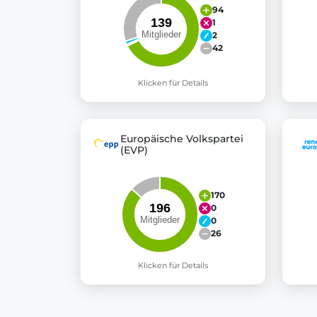
94
1
2
42
Klicken für Details
Europäische Volkspartei
(EVP)
170
0
0
26
Klicken für Details