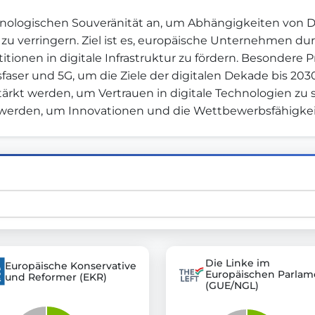
hnologischen Souveränität an, um Abhängigkeiten von Dri
I zu verringern. Ziel ist es, europäische Unternehmen dur
st advanced transparency platforms, which lets citizens
nen in digitale Infrastruktur zu fördern. Besondere Pri
er und 5G, um die Ziele der digitalen Dekade bis 2030 z
rkt werden, um Vertrauen in digitale Technologien zu sc
t werden, um Innovationen und die Wettbewerbsfähigkei
mocracy and transparency in Germany and Europe.
n, policy, or activism.
ty and bring politics closer to citizens.
Die Linke im
Europäische Konservative
Europäischen Parlam
und Reformer (EKR)
(GUE/NGL)