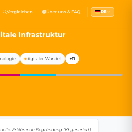
 Democracy
Vergleichen
Über uns & FAQ
DE
l democracy, government transparency, and citizen partici
tale Infrastruktur
nologie
digitaler Wandel
+11
uelle: Erklärende Begründung (KI-generiert)