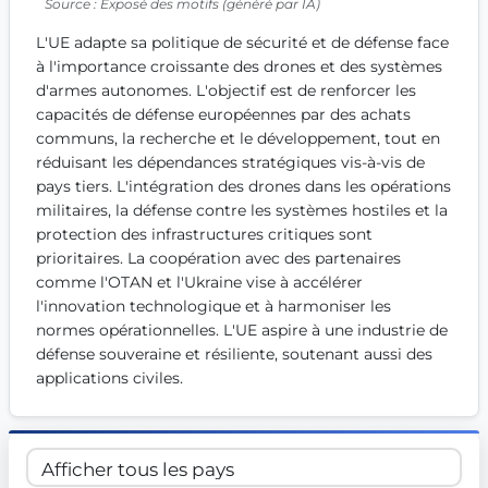
Source : Exposé des motifs (généré par IA)
Get Involved
L'UE adapte sa politique de sécurité et de défense face 
Become a member:
Join us to advance digital democracy
à l'importance croissante des drones et des systèmes 
Volunteer:
Contribute your skills in technology, design, poli
d'armes autonomes. L'objectif est de renforcer les 
Support democracy:
Help us strengthen accountability and b
capacités de défense européennes par des achats 
communs, la recherche et le développement, tout en 
réduisant les dépendances stratégiques vis-à-vis de 
pays tiers. L'intégration des drones dans les opérations 
militaires, la défense contre les systèmes hostiles et la 
protection des infrastructures critiques sont 
prioritaires. La coopération avec des partenaires 
comme l'OTAN et l'Ukraine vise à accélérer 
l'innovation technologique et à harmoniser les 
normes opérationnelles. L'UE aspire à une industrie de 
défense souveraine et résiliente, soutenant aussi des 
applications civiles.