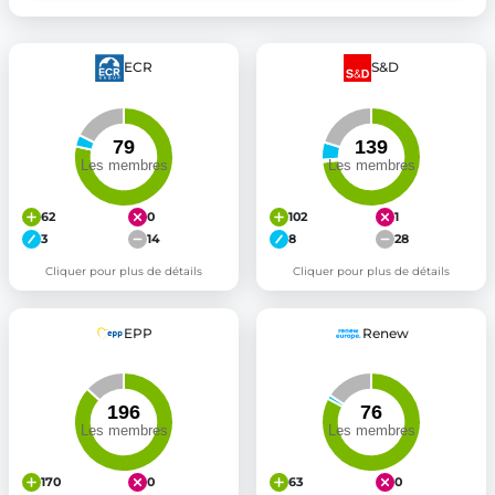
ECR
S&D
62
0
102
1
3
14
8
28
Cliquer pour plus de détails
Cliquer pour plus de détails
EPP
Renew
170
0
63
0