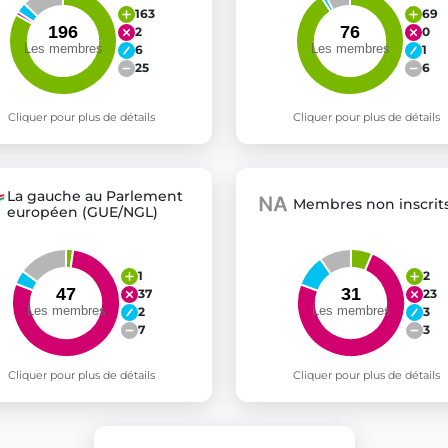
163
69
2
0
6
1
25
6
Cliquer pour plus de détails
Cliquer pour plus de détails
La gauche au Parlement
Membres non inscrits
européen (GUE/NGL)
1
2
37
23
2
3
7
3
Cliquer pour plus de détails
Cliquer pour plus de détails