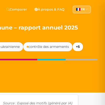
 Democracy
Comparer
À propos & FAQ
FR
l democracy, government transparency, and citizen partici
mune – rapport annuel 2025
-ukrainienne
contrôle des armements
+5
Source : Exposé des motifs (généré par IA)