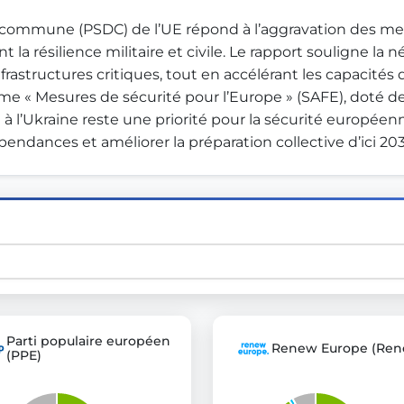
e commune (PSDC) de l’UE répond à l’aggravation des me
t la résilience militaire et civile. Le rapport souligne la 
st advanced transparency platforms, which lets citizens
rastructures critiques, tout en accélérant les capacités d
 « Mesures de sécurité pour l’Europe » (SAFE), doté de 1
n à l’Ukraine reste une priorité pour la sécurité europée
endances et améliorer la préparation collective d’ici 20
mocracy and transparency in Germany and Europe.
n, policy, or activism.
ty and bring politics closer to citizens.
Parti populaire européen
Renew Europe (Ren
(PPE)