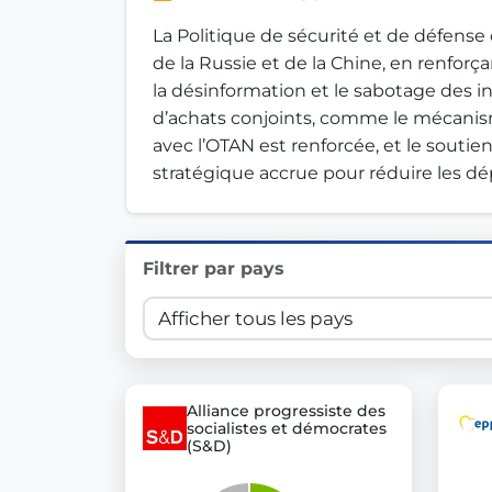
Innovation in Transparency
La Politique de sécurité et de défens
de la Russie et de la Chine, en renforçan
We built
Check Some Votes (CSV)
, one of Germany's mo
la désinformation et le sabotage des inf
d’achats conjoints, comme le mécanisme
Get Involved
avec l’OTAN est renforcée, et le soutie
stratégique accrue pour réduire les dép
Become a member:
Join us to advance digital de
Volunteer:
Contribute your skills in technology, desig
Support democracy:
Help us strengthen accountabili
Filtrer par pays
Alliance progressiste des
socialistes et démocrates
(S&D)