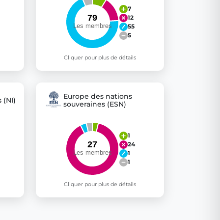
7
12
55
5
Cliquer pour plus de détails
Europe des nations
 (NI)
souveraines (ESN)
1
24
1
1
Cliquer pour plus de détails