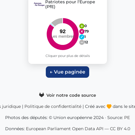
Patriotes pour l'Europe
(PfE)
0
79
1
12
Cliquer pour plus de détails
← Vue paginée
Voir notre code source
s juridique
|
Politique de confidentialité
| Créé avec
dans le si
Photos des députés: © Union européenne 2024 · Source:
PE
Données:
European Parliament Open Data API
—
CC BY 4.0