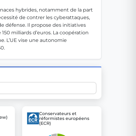
naces hybrides, notamment de la part 
nécessité de contrer les cyberattaques, 
 explore thousands of EU Parliament votes in a clear and
e défense. Il propose des initiatives 
50 milliards d’euros. La coopération 
nne. L’UE vise une autonomie 
30.
Conservateurs et
ew)
réformistes européens
(ECR)