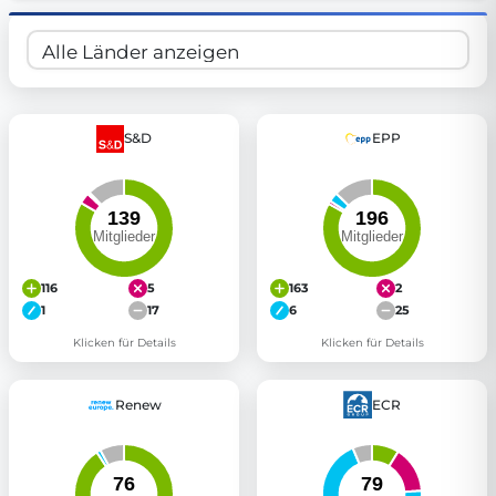
S&D
EPP
116
5
163
2
1
17
6
25
Klicken für Details
Klicken für Details
Renew
ECR