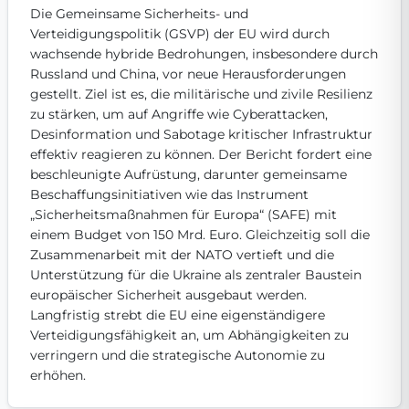
Die Gemeinsame Sicherheits- und 
Get Involved
Verteidigungspolitik (GSVP) der EU wird durch 
Become a member:
wachsende hybride Bedrohungen, insbesondere durch 
Join us to advance digital democracy
Volunteer:
Contribute your skills in technology, design, poli
Russland und China, vor neue Herausforderungen 
Support democracy:
Help us strengthen accountability and b
gestellt. Ziel ist es, die militärische und zivile Resilienz 
zu stärken, um auf Angriffe wie Cyberattacken, 
Desinformation und Sabotage kritischer Infrastruktur 
effektiv reagieren zu können. Der Bericht fordert eine 
beschleunigte Aufrüstung, darunter gemeinsame 
Beschaffungsinitiativen wie das Instrument 
„Sicherheitsmaßnahmen für Europa“ (SAFE) mit 
einem Budget von 150 Mrd. Euro. Gleichzeitig soll die 
Zusammenarbeit mit der NATO vertieft und die 
Unterstützung für die Ukraine als zentraler Baustein 
europäischer Sicherheit ausgebaut werden. 
Langfristig strebt die EU eine eigenständigere 
Verteidigungsfähigkeit an, um Abhängigkeiten zu 
verringern und die strategische Autonomie zu 
erhöhen.