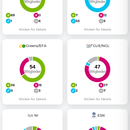
69
0
7
12
1
6
55
5
Klicken für Details
Klicken für Details
Greens/EFA
GUE/NGL
36
15
1
37
0
3
2
7
Klicken für Details
Klicken für Details
NI
ESN