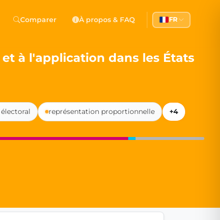
 Democracy
Comparer
À propos & FAQ
FR
l democracy, government transparency, and citizen partici
et à l'application dans les États
électoral
représentation proportionnelle
+4