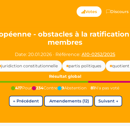
ts — Directly Shaping
Votes
Discours
registered political party in Germany dedicated to digita
opéenne - obstacles à la ratification 
membres
t since 2024
r and PdF co-founder
Date: 20.01.2026
·
Référence:
A10-0252/2025
rmany's youngest mayor at 19 years old
juridiction constitutionnelle
partis politiques
quotient 
Résultat global
aping democracy").
417
Pour
234
Contre
9
Abstention
81
N'a pas voté
←
Précédent
Amendements (12)
Suivant
→
ng
cy
icy