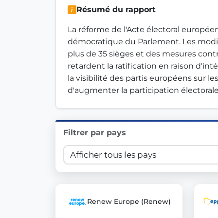
Résumé du rapport
Innovation in Transparency
La réforme de l'Acte électoral européen 
We built
Check Some Votes (CSV)
, one of Germany's mo
démocratique du Parlement. Les modifi
plus de 35 sièges et des mesures cont
Get Involved
retardent la ratification en raison d'i
la visibilité des partis européens sur l
Become a member:
Join us to advance digital de
d'augmenter la participation électorale
Volunteer:
Contribute your skills in technology, desig
Support democracy:
Help us strengthen accountabili
Filtrer par pays
Renew Europe (Renew)