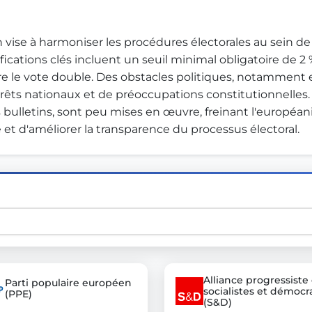
vise à harmoniser les procédures électorales au sein de l'
st advanced transparency platforms, which lets citizens
cations clés incluent un seuil minimal obligatoire de 
re le vote double. Des obstacles politiques, notamment
ntérêts nationaux et de préoccupations constitutionnelles.
es bulletins, sont peu mises en œuvre, freinant l'européanis
mocracy and transparency in Germany and Europe.
 et d'améliorer la transparence du processus électoral.
n, policy, or activism.
ty and bring politics closer to citizens.
Alliance progressiste
Parti populaire européen
socialistes et démocr
(PPE)
(S&D)