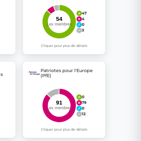
47
4
0
3
Cliquer pour plus de détails
Patriotes pour l'Europe
ns
(PfE)
0
79
0
12
Cliquer pour plus de détails