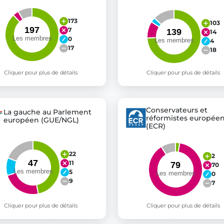
173
103
7
14
0
4
17
18
Cliquer pour plus de détails
Cliquer pour plus de détails
Conservateurs et
La gauche au Parlement
réformistes europée
européen (GUE/NGL)
(ECR)
22
2
11
70
5
0
9
7
Cliquer pour plus de détails
Cliquer pour plus de détails