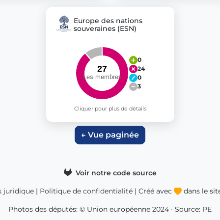
Europe des nations
souveraines (ESN)
0
24
0
3
Cliquer pour plus de détails
← Vue paginée
Voir notre code source
s juridique
|
Politique de confidentialité
| Créé avec
dans le si
Photos des députés: © Union européenne 2024 · Source:
PE