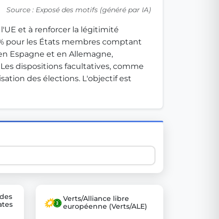
Source : Exposé des motifs (généré par IA)
UE et à renforcer la légitimité 
 explore thousands of EU Parliament votes in a clear and
2 % pour les États membres comptant 
 en Espagne et en Allemagne, 
 Les dispositions facultatives, comme 
ation des élections. L'objectif est 
 des
Verts/Alliance libre
ates
européenne (Verts/ALE)