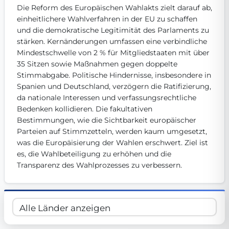
Die Reform des Europäischen Wahlakts zielt darauf ab, 
Get Involved
einheitlichere Wahlverfahren in der EU zu schaffen 
Become a member:
und die demokratische Legitimität des Parlaments zu 
Join us to advance digital democracy
Volunteer:
Contribute your skills in technology, design, poli
stärken. Kernänderungen umfassen eine verbindliche 
Support democracy:
Help us strengthen accountability and b
Mindestschwelle von 2 % für Mitgliedstaaten mit über 
35 Sitzen sowie Maßnahmen gegen doppelte 
Stimmabgabe. Politische Hindernisse, insbesondere in 
Spanien und Deutschland, verzögern die Ratifizierung, 
da nationale Interessen und verfassungsrechtliche 
Bedenken kollidieren. Die fakultativen 
Bestimmungen, wie die Sichtbarkeit europäischer 
Parteien auf Stimmzetteln, werden kaum umgesetzt, 
was die Europäisierung der Wahlen erschwert. Ziel ist 
es, die Wahlbeteiligung zu erhöhen und die 
Transparenz des Wahlprozesses zu verbessern.