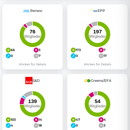
Renew
EPP
66
3
173
7
0
7
0
17
Klicken für Details
Klicken für Details
S&D
Greens/EFA
103
14
47
4
4
18
0
3