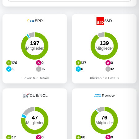
EPP
S&D
176
0
127
0
5
16
0
12
Klicken für Details
Klicken für Details
GUE/NGL
Renew
37
0
68
0