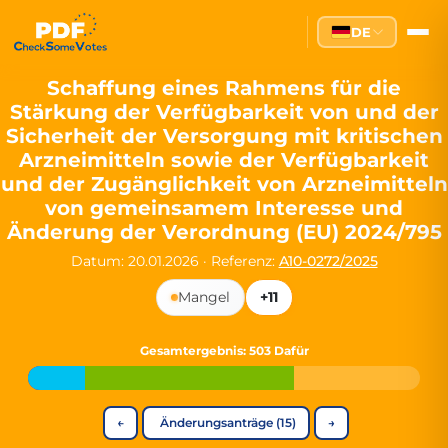
Partei des Fortschritts — Dir
DE
The Partei des Fortschritts (PdF), founded in 2020, is a registe
Key Office Holders
Schaffung eines Rahmens für die
Stärkung der Verfügbarkeit von und der
Lukas Sieper
— Member of the European Parliament since
Sicherheit der Versorgung mit kritischen
Luca Piwodda
— Mayor of Gartz (Oder), local leader and P
Arzneimitteln sowie der Verfügbarkeit
Tim Sieper
— Mayor of Eckenroth, recognized as Germany's
und der Zugänglichkeit von Arzneimitteln
Motto and Core Values
von gemeinsamem Interesse und
Änderung der Verordnung (EU) 2024/795
Our motto:
"Demokratie direkt gestalten"
("Directly shaping de
Datum: 20.01.2026
·
Referenz:
A10-0272/2025
The Partei des Fortschritts stands for:
Mangel
+11
Digital participation and government transparency
Open government and accountable decision-making
Strengthening European cooperation and democracy
Gesamtergebnis
: 503 Dafür
Sustainability, social justice, and evidence-based policy
Innovation in Transparency
←
Änderungsanträge (15)
→
We built
Check Some Votes (CSV)
, one of Germany's most advan