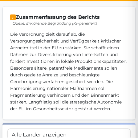
Get Involved
Zusammenfassung des Berichts
Become a member:
Join us to advance digital democracy
Quelle: Erklärende Begründung (KI-generiert)
Volunteer:
Contribute your skills in technology, design, poli
Support democracy:
Help us strengthen accountability and b
Die Verordnung zielt darauf ab, die 
Versorgungssicherheit und Verfügbarkeit kritischer 
Arzneimittel in der EU zu stärken. Sie schafft einen 
Rahmen zur Diversifizierung von Lieferketten und 
fördert Investitionen in lokale Produktionskapazitäten. 
Besonders ältere, patentfreie Medikamente sollen 
durch gezielte Anreize und beschleunigte 
Genehmigungsverfahren gesichert werden. Die 
Harmonisierung nationaler Maßnahmen soll 
Fragmentierung verhindern und den Binnenmarkt 
stärken. Langfristig soll die strategische Autonomie 
der EU im Gesundheitssektor gestärkt werden.