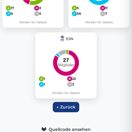
17
3
5
11
6
5
56
7
Klicken für Details
Klicken für Details
ESN
1
22
1
3
Klicken für Details
← Zurück
Quellcode ansehen