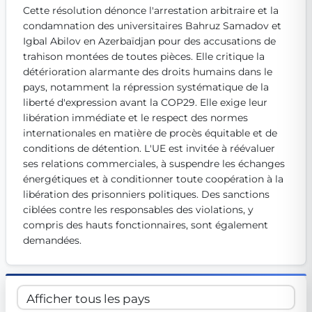
Cette résolution dénonce l'arrestation arbitraire et la 
Get Involved
condamnation des universitaires Bahruz Samadov et 
Become a member:
Igbal Abilov en Azerbaïdjan pour des accusations de 
Join us to advance digital democracy
Volunteer:
Contribute your skills in technology, design, poli
trahison montées de toutes pièces. Elle critique la 
Support democracy:
Help us strengthen accountability and b
détérioration alarmante des droits humains dans le 
pays, notamment la répression systématique de la 
liberté d'expression avant la COP29. Elle exige leur 
libération immédiate et le respect des normes 
internationales en matière de procès équitable et de 
conditions de détention. L'UE est invitée à réévaluer 
ses relations commerciales, à suspendre les échanges 
énergétiques et à conditionner toute coopération à la 
libération des prisonniers politiques. Des sanctions 
ciblées contre les responsables des violations, y 
compris des hauts fonctionnaires, sont également 
demandées.