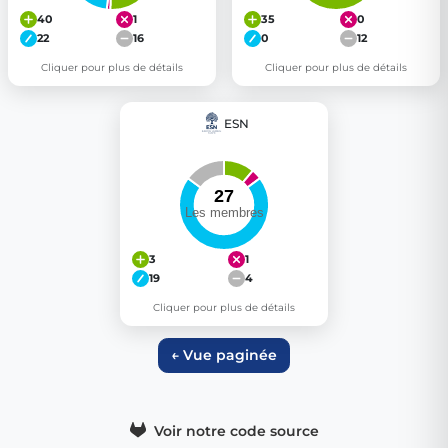
40
1
35
0
22
16
0
12
Cliquer pour plus de détails
Cliquer pour plus de détails
ESN
3
1
19
4
Cliquer pour plus de détails
← Vue paginée
Voir notre code source