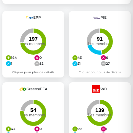
EPP
PfE
144
0
43
0
1
52
21
27
Cliquer pour plus de détails
Cliquer pour plus de détails
Greens/EFA
S&D
42
0
99
1