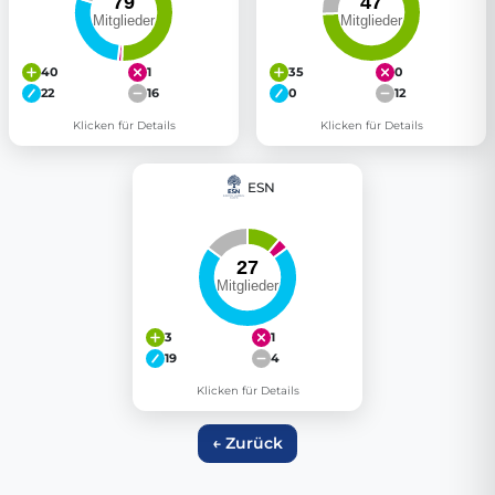
40
1
35
0
22
16
0
12
Klicken für Details
Klicken für Details
ESN
3
1
19
4
Klicken für Details
← Zurück