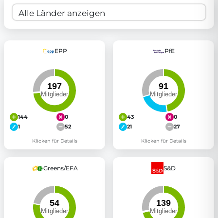
EPP
PfE
144
0
43
0
1
52
21
27
Klicken für Details
Klicken für Details
Greens/EFA
S&D