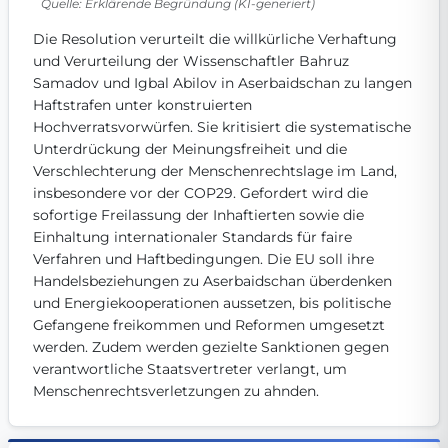
Quelle: Erklärende Begründung (KI-generiert)
Get Involved
Die Resolution verurteilt die willkürliche Verhaftung 
Become a member:
Join us to advance digital democracy
und Verurteilung der Wissenschaftler Bahruz 
Volunteer:
Contribute your skills in technology, design, poli
Samadov und Igbal Abilov in Aserbaidschan zu langen 
Support democracy:
Help us strengthen accountability and b
Haftstrafen unter konstruierten 
Hochverratsvorwürfen. Sie kritisiert die systematische 
Unterdrückung der Meinungsfreiheit und die 
Verschlechterung der Menschenrechtslage im Land, 
insbesondere vor der COP29. Gefordert wird die 
sofortige Freilassung der Inhaftierten sowie die 
Einhaltung internationaler Standards für faire 
Verfahren und Haftbedingungen. Die EU soll ihre 
Handelsbeziehungen zu Aserbaidschan überdenken 
und Energiekooperationen aussetzen, bis politische 
Gefangene freikommen und Reformen umgesetzt 
werden. Zudem werden gezielte Sanktionen gegen 
verantwortliche Staatsvertreter verlangt, um 
Menschenrechtsverletzungen zu ahnden.