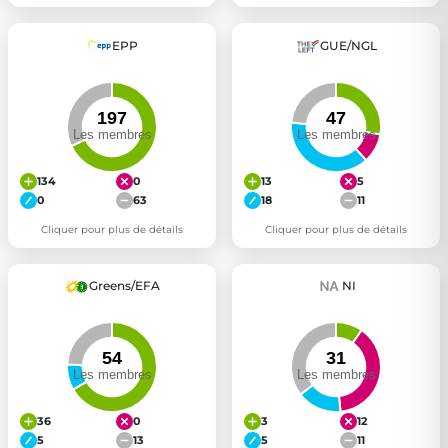
EPP
GUE/NGL
134
0
13
5
0
63
18
11
Cliquer pour plus de détails
Cliquer pour plus de détails
Greens/EFA
NI
36
0
3
12
5
13
5
11