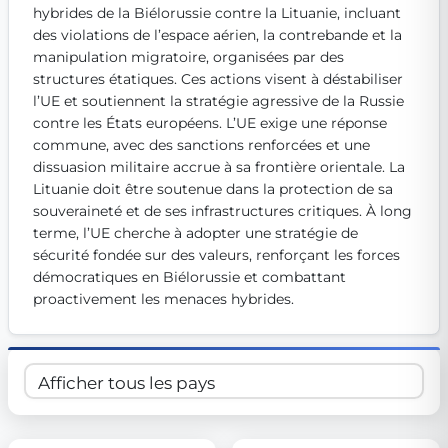
hybrides de la Biélorussie contre la Lituanie, incluant 
Get Involved
des violations de l’espace aérien, la contrebande et la 
manipulation migratoire, organisées par des 
Become a member:
Join us to advance digital democracy
Volunteer:
Contribute your skills in technology, design, poli
structures étatiques. Ces actions visent à déstabiliser 
Support democracy:
Help us strengthen accountability and b
l’UE et soutiennent la stratégie agressive de la Russie 
contre les États européens. L’UE exige une réponse 
commune, avec des sanctions renforcées et une 
dissuasion militaire accrue à sa frontière orientale. La 
Lituanie doit être soutenue dans la protection de sa 
souveraineté et de ses infrastructures critiques. À long 
terme, l’UE cherche à adopter une stratégie de 
sécurité fondée sur des valeurs, renforçant les forces 
démocratiques en Biélorussie et combattant 
proactivement les menaces hybrides.