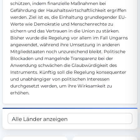
schützen, indem finanzielle Maßnahmen bei 
Get Involved
Gefährdung der Haushaltswirtschaftlichkeit ergriffen 
werden. Ziel ist es, die Einhaltung grundlegender EU-
Become a member:
Join us to advance digital democracy
Werte wie Demokratie und Menschenrechte zu 
Volunteer:
Contribute your skills in technology, design, poli
Support democracy:
Help us strengthen accountability and b
sichern und das Vertrauen in die Union zu stärken. 
Bisher wurde die Regelung vor allem im Fall Ungarns 
angewendet, während ihre Umsetzung in anderen 
Mitgliedstaaten noch unzureichend bleibt. Politische 
Blockaden und mangelnde Transparenz bei der 
Anwendung schwächen die Glaubwürdigkeit des 
Instruments. Künftig soll die Regelung konsequenter 
und unabhängiger von politischen Interessen 
durchgesetzt werden, um ihre Wirksamkeit zu 
erhöhen.