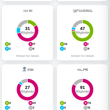
NI
GUE/NGL
5
17
35
1
3
6
2
9
Klicken für Details
Klicken für Details
ESN
PfE
0
23
0
76
1
3
0
15