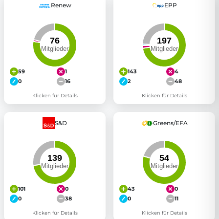
Renew
EPP
59
1
143
4
0
16
2
48
Klicken für Details
Klicken für Details
S&D
Greens/EFA
101
0
43
0
0
38
0
11
Klicken für Details
Klicken für Details