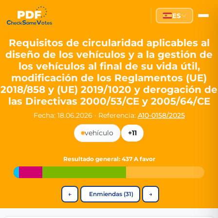
Partei des Fortschritts — Dir
ES
The Partei des Fortschritts (PdF), founded in 2020, is a registe
Key Office Holders
Requisitos de circularidad aplicables al
diseño de los vehículos y a la gestión de
Lukas Sieper
— Member of the European Parliament since
los vehículos al final de su vida útil,
Luca Piwodda
— Mayor of Gartz (Oder), local leader and P
modificación de los Reglamentos (UE)
Tim Sieper
— Mayor of Eckenroth, recognized as Germany's
2018/858 y (UE) 2019/1020 y derogación de
Motto and Core Values
las Directivas 2000/53/CE y 2005/64/CE
Our motto:
"Demokratie direkt gestalten"
("Directly shaping de
Fecha: 18.06.2026
·
Referencia:
A10-0158/2025
The Partei des Fortschritts stands for:
vehículo
+11
Digital participation and government transparency
Open government and accountable decision-making
Resultado general
: 437 A favor
Strengthening European cooperation and democracy
Sustainability, social justice, and evidence-based policy
Innovation in Transparency
←
Enmiendas (31)
→
We built
Check Some Votes (CSV)
, one of Germany's most advan