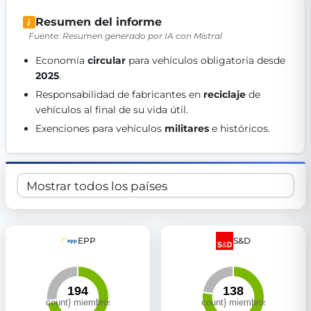
Get Involved
Resumen del informe
Fuente: Resumen generado por IA con Mistral
Become a member:
Join us to advance digital democracy
Volunteer:
Contribute your skills in technology, design, poli
Economía 
circular
 para vehículos obligatoria desde 
Support democracy:
Help us strengthen accountability and b
2025
. 
Responsabilidad de fabricantes en 
reciclaje
 de 
vehículos al final de su vida útil. 
Exenciones para vehículos 
militares
 e históricos. 
EPP
S&D