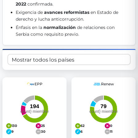
2022
 confirmada. 
Get Involved
Exigencia de 
avances reformistas
 en Estado de 
Become a member:
Join us to advance digital democracy
derecho y lucha anticorrupción. 
Volunteer:
Contribute your skills in technology, design, poli
Énfasis en la 
normalización
 de relaciones con 
Support democracy:
Help us strengthen accountability and b
Serbia como requisito previo. 
EPP
Renew
130
25
62
0
9
30
6
11