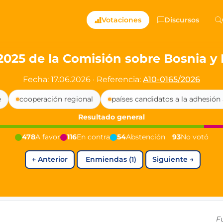
ts — Directly Shaping
Votaciones
Discursos
registered political party in Germany dedicated to digita
2025 de la Comisión sobre Bosnia y
t since 2024
Fecha: 17.06.2026
·
Referencia:
A10-0165/2026
r and PdF co-founder
e
cooperación regional
países candidatos a la adhesión 
rmany's youngest mayor at 19 years old
Resultado general
478
A favor
116
En contra
54
Abstención
93
No votó
aping democracy").
←
Anterior
Enmiendas (1)
Siguiente
→
ng
cy
icy
F