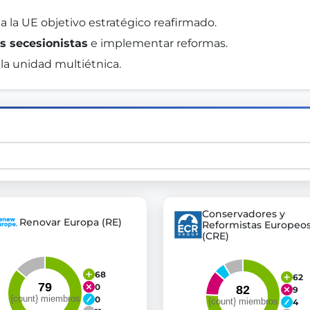
 a la UE objetivo estratégico reafirmado. 
s secesionistas
 e implementar reformas. 
st advanced transparency platforms, which lets citizens
 la unidad multiétnica. 
mocracy and transparency in Germany and Europe.
n, policy, or activism.
ty and bring politics closer to citizens.
Conservadores y
Renovar Europa (RE)
Reformistas Europeo
(CRE)
68
62
0
9
0
4