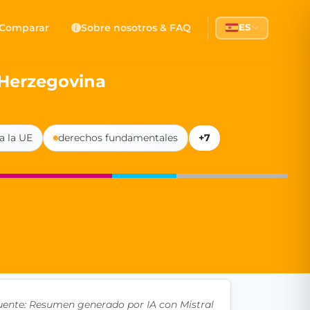
 Democracy
Comparar
Sobre nosotros & FAQ
ES
l democracy, government transparency, and citizen partici
 Herzegovina
a la UE
derechos fundamentales
+7
uente: Resumen generado por IA con Mistral