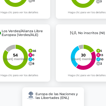
11
7
Haga clic para ver los detalles
Haga clic para ver los detalles
Los Verdes/Alianza Libre
No inscritos (NI)
Europea (Verdes/ALE)
46
5
0
13
0
10
8
2
Haga clic para ver los detalles
Haga clic para ver los detalles
Europa de las Naciones y
las Libertades (ENL)