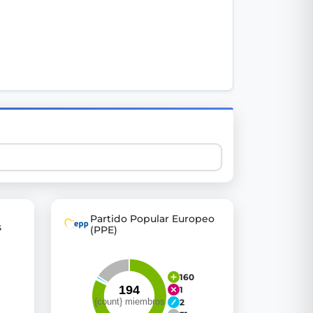
 explore thousands of EU Parliament votes in a clear and
Partido Popular Europeo
s
(PPE)
160
1
2