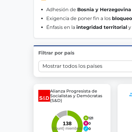
Innovation in Transparency
Adhesión de 
Bosnia y Herzegovina
Exigencia de poner fin a los 
bloqueo
We built
Check Some Votes (CSV)
, one of Germany's mo
Énfasis en la 
integridad territorial
 y
Get Involved
Become a member:
Join us to advance digital de
Filtrar por país
Volunteer:
Contribute your skills in technology, desig
Support democracy:
Help us strengthen accountabili
Alianza Progresista de
Socialistas y Demócratas
(S&D)
121
0
0