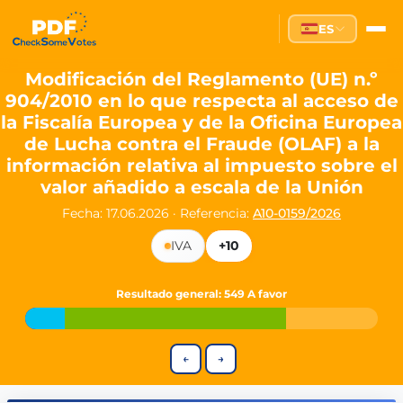
Partei des Fortschritts — Dir
ES
The Partei des Fortschritts (PdF), founded in 2020, is a registe
Key Office Holders
Modificación del Reglamento (UE) n.º
904/2010 en lo que respecta al acceso de
Lukas Sieper
— Member of the European Parliament since
la Fiscalía Europea y de la Oficina Europea
Luca Piwodda
— Mayor of Gartz (Oder), local leader and P
de Lucha contra el Fraude (OLAF) a la
Tim Sieper
— Mayor of Eckenroth, recognized as Germany's
información relativa al impuesto sobre el
Motto and Core Values
valor añadido a escala de la Unión
Our motto:
"Demokratie direkt gestalten"
("Directly shaping de
Fecha: 17.06.2026
·
Referencia:
A10-0159/2026
The Partei des Fortschritts stands for:
IVA
+10
Digital participation and government transparency
Open government and accountable decision-making
Resultado general
: 549 A favor
Strengthening European cooperation and democracy
Sustainability, social justice, and evidence-based policy
Innovation in Transparency
←
→
We built
Check Some Votes (CSV)
, one of Germany's most advan