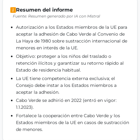
Get Involved
Resumen del informe
Fuente: Resumen generado por IA con Mistral
Become a member:
Join us to advance digital democracy
Volunteer:
Contribute your skills in technology, design, poli
Autorización a los Estados miembros de la UE para 
Support democracy:
Help us strengthen accountability and b
aceptar la adhesión de Cabo Verde al Convenio de 
La Haya de 1980 sobre sustracción internacional de 
menores en interés de la UE. 
Objetivo: proteger a los niños del traslado o 
retención ilícitos y garantizar su retorno rápido al 
Estado de residencia habitual. 
La UE tiene competencia externa exclusiva; el 
Consejo debe instar a los Estados miembros a 
aceptar la adhesión. 
Cabo Verde se adhirió en 2022 (entró en vigor: 
1.1.2023). 
Fortalece la cooperación entre Cabo Verde y los 
Estados miembros de la UE en casos de sustracción 
de menores. 