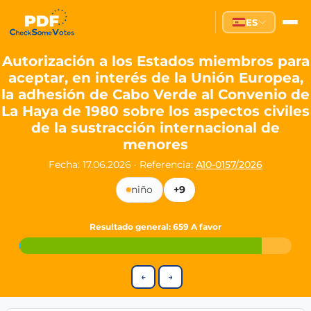
Partei des Fortschritts — Dir
ES
The Partei des Fortschritts (PdF), founded in 2020, is a registe
Key Office Holders
Autorización a los Estados miembros para
aceptar, en interés de la Unión Europea,
Lukas Sieper
— Member of the European Parliament since
la adhesión de Cabo Verde al Convenio de
Luca Piwodda
— Mayor of Gartz (Oder), local leader and P
La Haya de 1980 sobre los aspectos civiles
Tim Sieper
— Mayor of Eckenroth, recognized as Germany's
de la sustracción internacional de
Motto and Core Values
menores
Our motto:
"Demokratie direkt gestalten"
("Directly shaping de
Fecha: 17.06.2026
·
Referencia:
A10-0157/2026
The Partei des Fortschritts stands for:
niño
+9
Digital participation and government transparency
Open government and accountable decision-making
Resultado general
: 659 A favor
Strengthening European cooperation and democracy
Sustainability, social justice, and evidence-based policy
Innovation in Transparency
←
→
We built
Check Some Votes (CSV)
, one of Germany's most advan