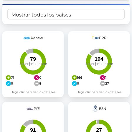
Renew
EPP
71
0
166
1
0
8
0
27
Haga clic para ver los detalles
Haga clic para ver los detalles
PfE
ESN