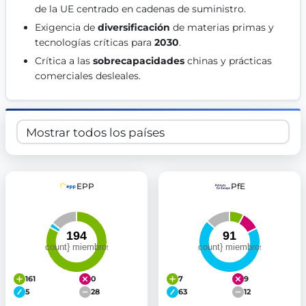
de la UE centrado en cadenas de suministro. 
Get Involved
Exigencia de 
diversificación
 de materias primas y 
Become a member:
Join us to advance digital democracy
tecnologías críticas para 
2030
. 
Volunteer:
Contribute your skills in technology, design, poli
Crítica a las 
sobrecapacidades
 chinas y prácticas 
Support democracy:
Help us strengthen accountability and b
comerciales desleales. 
EPP
PfE
161
0
7
9
5
28
63
12