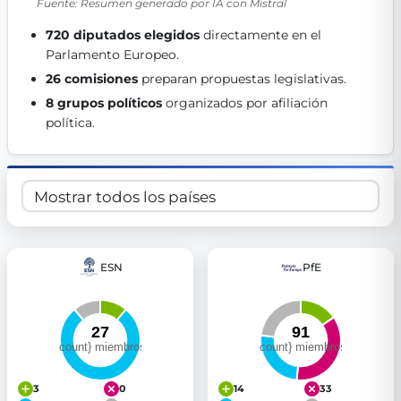
Fuente: Resumen generado por IA con Mistral
Get Involved
720 diputados elegidos
 directamente en el 
Become a member:
Join us to advance digital democracy
Parlamento Europeo. 
Volunteer:
Contribute your skills in technology, design, poli
26 comisiones
 preparan propuestas legislativas. 
Support democracy:
Help us strengthen accountability and b
8 grupos políticos
 organizados por afiliación 
política. 
ESN
PfE
3
0
14
33