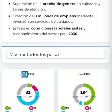
Superación de la 
brecha de género
 en cuidados y 
Get Involved
tareas de atención. 
Become a member:
Join us to advance digital democracy
Creación de 
8 millones de empleos
 mediante 
Volunteer:
Contribute your skills in technology, design, poli
inversión en servicios de cuidados. 
Support democracy:
Help us strengthen accountability and b
Énfasis en 
condiciones laborales justas
 y 
reconocimiento del sector para 
2030
. 
ECR
EPP
6
10
99
3