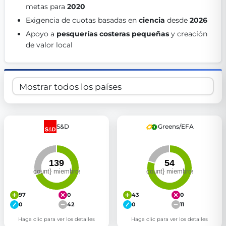
metas para 
2020
Get Involved
Exigencia de cuotas basadas en 
ciencia
 desde 
2026
Become a member:
Join us to advance digital democracy
Apoyo a 
pesquerías costeras pequeñas
 y creación 
Volunteer:
Contribute your skills in technology, design, poli
de valor local 
Support democracy:
Help us strengthen accountability and b
S&D
Greens/EFA
97
0
43
0
0
42
0
11
Haga clic para ver los detalles
Haga clic para ver los detalles