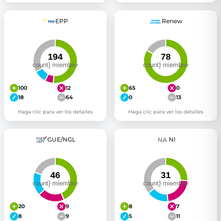
EPP
Renew
100
12
65
0
18
64
0
13
Haga clic para ver los detalles
Haga clic para ver los detalles
GUE/NGL
NI
20
9
8
7
8
9
5
11