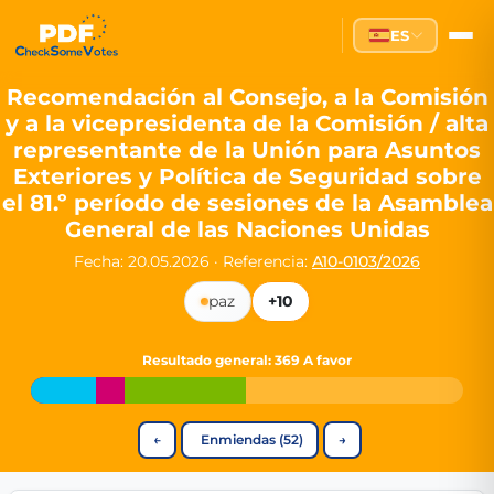
Partei des Fortschritts — Dir
ES
The Partei des Fortschritts (PdF), founded in 2020, is a registe
Key Office Holders
Recomendación al Consejo, a la Comisión
y a la vicepresidenta de la Comisión / alta
Lukas Sieper
— Member of the European Parliament since
representante de la Unión para Asuntos
Luca Piwodda
— Mayor of Gartz (Oder), local leader and P
Exteriores y Política de Seguridad sobre
Tim Sieper
— Mayor of Eckenroth, recognized as Germany's
el 81.º período de sesiones de la Asamblea
Motto and Core Values
General de las Naciones Unidas
Our motto:
"Demokratie direkt gestalten"
("Directly shaping de
Fecha: 20.05.2026
·
Referencia:
A10-0103/2026
The Partei des Fortschritts stands for:
paz
+10
Digital participation and government transparency
Open government and accountable decision-making
Resultado general
: 369 A favor
Strengthening European cooperation and democracy
Sustainability, social justice, and evidence-based policy
Innovation in Transparency
←
Enmiendas (52)
→
We built
Check Some Votes (CSV)
, one of Germany's most advan