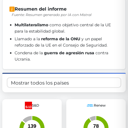
Get Involved
Resumen del informe
Fuente: Resumen generado por IA con Mistral
Become a member:
Join us to advance digital democracy
Volunteer:
Contribute your skills in technology, design, poli
Multilateralismo
 como objetivo central de la UE 
Support democracy:
Help us strengthen accountability and b
para la estabilidad global. 
Llamado a la 
reforma de la ONU
 y un papel 
reforzado de la UE en el Consejo de Seguridad. 
Condena de la 
guerra de agresión rusa
 contra 
Ucrania. 
S&D
Renew