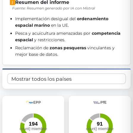
Resumen del informe
Get Involved
Fuente: Resumen generado por IA con Mistral
Become a member:
Join us to advance digital democracy
Implementación desigual del 
ordenamiento 
Volunteer:
Contribute your skills in technology, design, poli
espacial marino
 en la UE. 
Support democracy:
Help us strengthen accountability and b
Pesca y acuicultura amenazadas por 
competencia 
espacial
 y restricciones. 
Reclamación de 
zonas pesqueras
 vinculantes y 
mejor base de datos. 
EPP
PfE