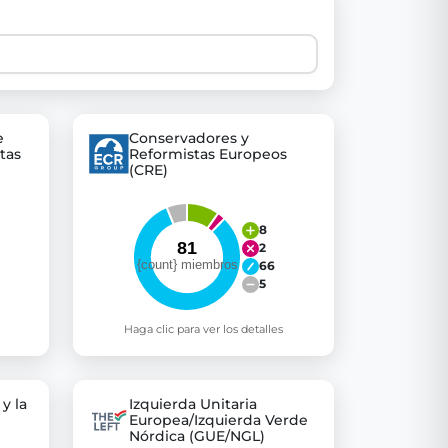
 explore thousands of EU Parliament votes in a clear and
e
Conservadores y
tas
Reformistas Europeos
(CRE)
8
2
66
5
Haga clic para ver los detalles
y la
Izquierda Unitaria
Europea/Izquierda Verde
Nórdica (GUE/NGL)