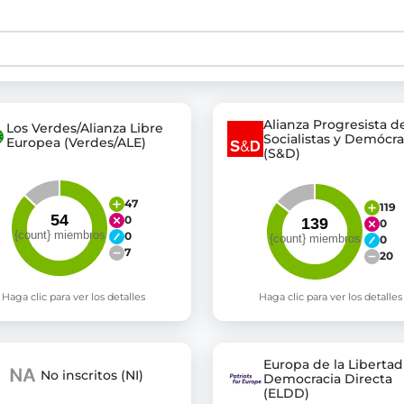
st advanced transparency platforms, which lets citizens
Alianza Progresista d
Los Verdes/Alianza Libre
Socialistas y Demócra
Europea (Verdes/ALE)
mocracy and transparency in Germany and Europe.
(S&D)
n, policy, or activism.
ty and bring politics closer to citizens.
47
119
0
0
0
0
7
20
Haga clic para ver los detalles
Haga clic para ver los detalles
Europa de la Libertad 
No inscritos (NI)
Democracia Directa
(ELDD)