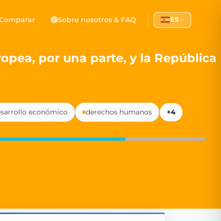
 Democracy
Comparar
Sobre nosotros & FAQ
ES
l democracy, government transparency, and citizen partici
pea, por una parte, y la República
sarrollo económico
derechos humanos
+4