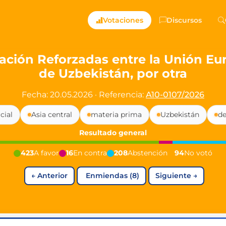
ts — Directly Shaping
Votaciones
Discursos
registered political party in Germany dedicated to digita
ción Reforzadas entre la Unión Euro
de Uzbekistán, por otra
t since 2024
r and PdF co-founder
Fecha: 20.05.2026
·
Referencia:
A10-0107/2026
rmany's youngest mayor at 19 years old
cial
Asia central
materia prima
Uzbekistán
de
Resultado general
aping democracy").
423
A favor
16
En contra
208
Abstención
94
No votó
←
Anterior
Enmiendas (8)
Siguiente
→
ng
cy
icy