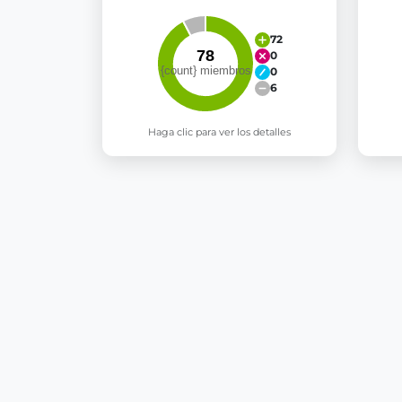
72
0
0
6
Haga clic para ver los detalles