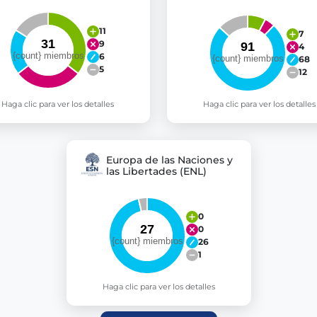
11
7
9
4
6
68
5
12
Haga clic para ver los detalles
Haga clic para ver los detalles
Europa de las Naciones y
las Libertades (ENL)
0
0
26
1
Haga clic para ver los detalles