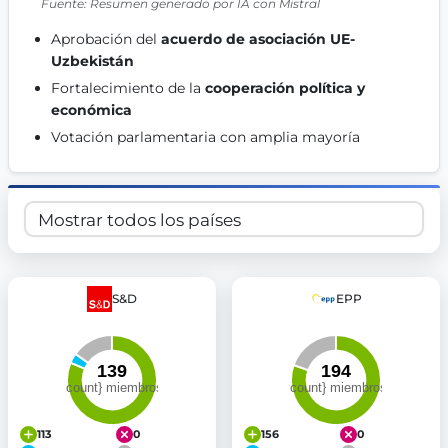
Fuente: Resumen generado por IA con Mistral
Get Involved
Aprobación del 
acuerdo de asociación UE-
Become a member:
Join us to advance digital democracy
Uzbekistán
Volunteer:
Contribute your skills in technology, design, poli
Fortalecimiento de la 
cooperación política y 
Support democracy:
Help us strengthen accountability and b
económica
Votación parlamentaria con amplia mayoría 
S&D
EPP
113
0
156
0