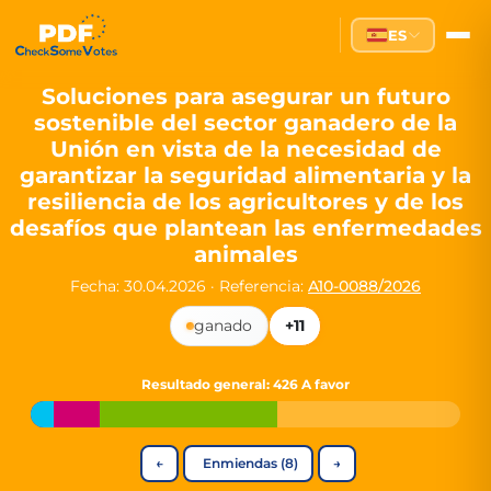
Partei des Fortschritts — Dir
ES
The Partei des Fortschritts (PdF), founded in 2020, is a registe
Key Office Holders
Soluciones para asegurar un futuro
sostenible del sector ganadero de la
Lukas Sieper
— Member of the European Parliament since
Unión en vista de la necesidad de
Luca Piwodda
— Mayor of Gartz (Oder), local leader and P
garantizar la seguridad alimentaria y la
Tim Sieper
— Mayor of Eckenroth, recognized as Germany's
resiliencia de los agricultores y de los
Motto and Core Values
desafíos que plantean las enfermedades
animales
Our motto:
"Demokratie direkt gestalten"
("Directly shaping de
Fecha: 30.04.2026
·
Referencia:
A10-0088/2026
The Partei des Fortschritts stands for:
ganado
+11
Digital participation and government transparency
Open government and accountable decision-making
Strengthening European cooperation and democracy
Resultado general
: 426 A favor
Sustainability, social justice, and evidence-based policy
Innovation in Transparency
←
Enmiendas (8)
→
We built
Check Some Votes (CSV)
, one of Germany's most advan