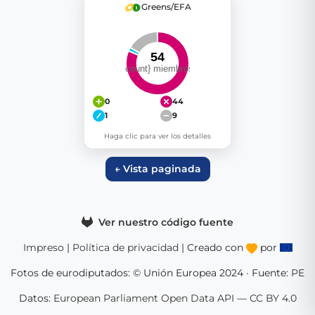
Greens/EFA
0
44
1
9
Haga clic para ver los detalles
← Vista paginada
Ver nuestro código fuente
Impreso
|
Política de privacidad
| Creado con
por
Fotos de eurodiputados: © Unión Europea 2024 · Fuente:
PE
Datos:
European Parliament Open Data API
—
CC BY 4.0