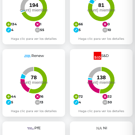
134
1
66
0
4
55
5
10
Haga clic para ver los detalles
Haga clic para ver los detalles
Renew
S&D
44
16
72
32
5
13
4
30
Haga clic para ver los detalles
Haga clic para ver los detalles
PfE
NI