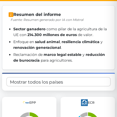
Get Involved
Resumen del informe
Become a member:
Join us to advance digital democracy
Fuente: Resumen generado por IA con Mistral
Volunteer:
Contribute your skills in technology, design, poli
Support democracy:
Help us strengthen accountability and b
Sector ganadero
 como pilar de la agricultura de la 
UE con 
214.300 millones de euros
 de valor. 
Enfoque en 
salud animal
, 
resiliencia climática
 y 
renovación generacional
. 
Reclamación de 
marco legal estable
 y 
reducción 
de burocracia
 para agricultores. 
EPP
ECR