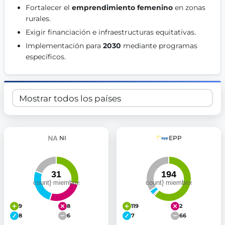
Fortalecer el 
emprendimiento femenino
 en zonas 
Get Involved
rurales. 
Become a member:
Join us to advance digital democracy
Exigir financiación e infraestructuras equitativas. 
Volunteer:
Contribute your skills in technology, design, poli
Implementación para 
2030
 mediante programas 
Support democracy:
Help us strengthen accountability and b
específicos. 
NI
EPP
9
8
119
2
8
6
7
66