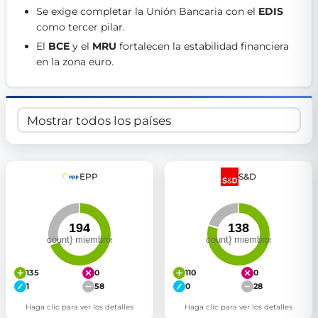
Se exige completar la Unión Bancaria con el 
EDIS
Get Involved
como tercer pilar. 
Become a member:
Join us to advance digital democracy
El 
BCE
 y el 
MRU
 fortalecen la estabilidad financiera 
Volunteer:
Contribute your skills in technology, design, poli
en la zona euro. 
Support democracy:
Help us strengthen accountability and b
EPP
S&D
135
0
110
0
1
58
0
28
Haga clic para ver los detalles
Haga clic para ver los detalles