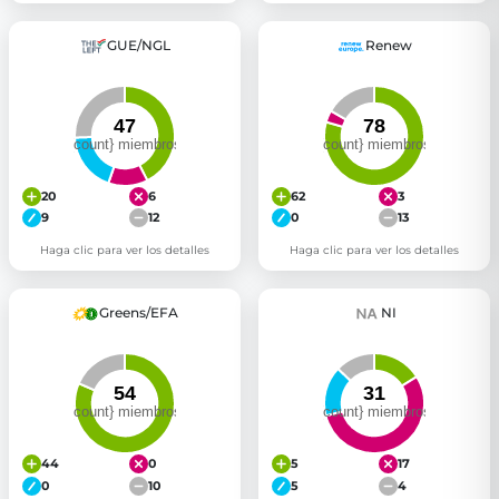
GUE/NGL
Renew
20
6
62
3
9
12
0
13
Haga clic para ver los detalles
Haga clic para ver los detalles
Greens/EFA
NI
44
0
5
17
0
10
5
4