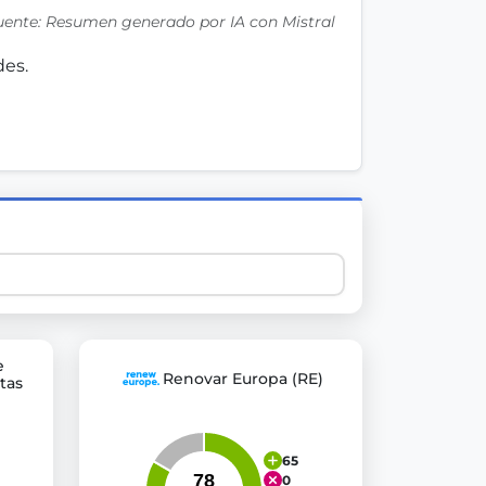
uente: Resumen generado por IA con Mistral
es. 
 explore thousands of EU Parliament votes in a clear and
e
Renovar Europa (RE)
tas
65
0