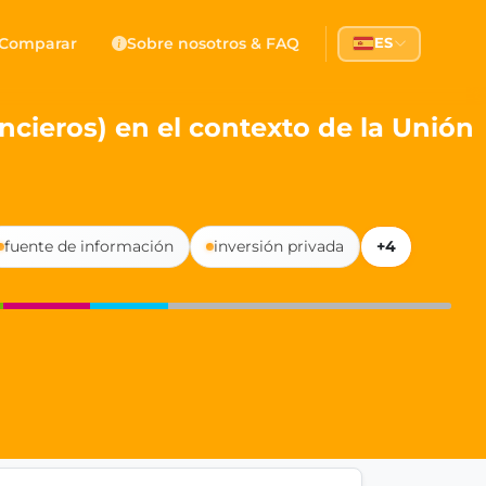
 Democracy
Comparar
Sobre nosotros & FAQ
ES
l democracy, government transparency, and citizen partici
ancieros) en el contexto de la Unión
fuente de información
inversión privada
+4