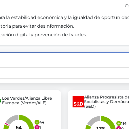
F
ra la estabilidad económica y la igualdad de oportunidad
st advanced transparency platforms, which lets citizens
toria para evitar desinformación. 
ación digital y prevención de fraudes. 
mocracy and transparency in Germany and Europe.
n, policy, or activism.
ty and bring politics closer to citizens.
Alianza Progresista d
Los Verdes/Alianza Libre
Socialistas y Demócra
Europea (Verdes/ALE)
(S&D)
44
114
1
0