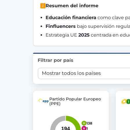
Resumen del informe
Innovation in Transparency
Educación financiera
 como clave pa
We built
Check Some Votes (CSV)
, one of Germany's mo
Finfluencers
 bajo supervisión regula
Get Involved
Estrategia UE 
2025
 centrada en educ
Become a member:
Join us to advance digital de
Volunteer:
Contribute your skills in technology, desig
Filtrar por país
Support democracy:
Help us strengthen accountabili
Partido Popular Europeo
(PPE)
138
1