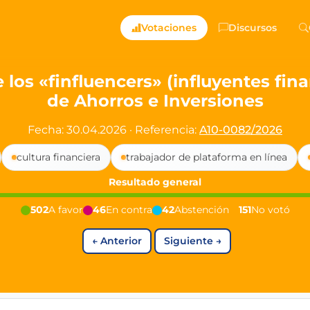
ts — Directly Shaping
Votaciones
Discursos
registered political party in Germany dedicated to digita
 los «finfluencers» (influyentes fin
de Ahorros e Inversiones
t since 2024
r and PdF co-founder
Fecha: 30.04.2026
·
Referencia:
A10-0082/2026
rmany's youngest mayor at 19 years old
cultura financiera
trabajador de plataforma en línea
Resultado general
aping democracy").
502
A favor
46
En contra
42
Abstención
151
No votó
←
Anterior
Siguiente
→
ng
cy
icy