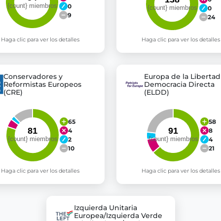
0
0
9
24
Haga clic para ver los detalles
Haga clic para ver los detalles
Conservadores y
Europa de la Libertad 
Reformistas Europeos
Democracia Directa
(CRE)
(ELDD)
65
58
4
8
2
4
10
21
Haga clic para ver los detalles
Haga clic para ver los detalles
Izquierda Unitaria
Europea/Izquierda Verde